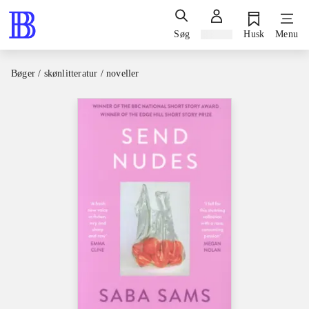
Søg
Log ind
Husk
Menu
Bøger / skønlitteratur / noveller