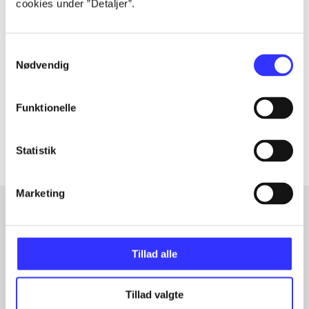
cookies under ”Detaljer”.
Tidsskrift
Artiklen er en del af
Samtykkevalg
Nødvendig
lorem ipsum dolor sit amet ...
Tidsskrift
Funktionelle
Artiklerne i
handler ofte om
Statistik
Marketing
Artikler med samme emner
Tillad alle
Fra
Tillad valgte