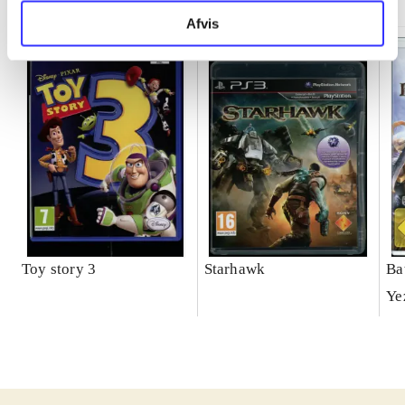
Afvis
Toy story 3
Starhawk
Ba
Ye