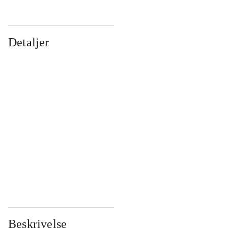
Detaljer
...
...
...
...
...
...
...
...
...
...
...
...
Beskrivelse