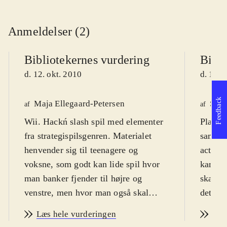
Anmeldelser (2)
Bibliotekernes vurdering
Bibli
d. 12. okt. 2010
d. 12. 
Feedback
Maja Ellegaard-Petersen
Sven
af
af
Wii. Hackń slash spil med elementer
Playsta
fra strategispilsgenren. Materialet
samurai
henvender sig til teenagere og
actions
voksne, som godt kan lide spil hvor
kampe e
man banker fjender til højre og
skal n
venstre, men hvor man også skal
det. Sp
tænke lidt strategisk. Spillet er logisk
PEGI p
Læs hele vurderingen
Læs
opbygget, så selvom der er mange
voldssc