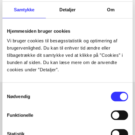
Tidsskrift
Samtykke
Detaljer
Om
Artiklen er en del af
Hjemmesiden bruger cookies
lorem ipsum dolor sit amet ...
Vi bruger cookies til besøgsstatistik og optimering af
Tidsskrift
brugervenlighed. Du kan til enhver tid ændre eller
Artiklerne i
handler ofte om
tilbagetrække dit samtykke ved at klikke på ”Cookies” i
bunden af siden. Du kan læse mere om de anvendte
cookies under ”Detaljer”.
Samtykkevalg
Nødvendig
Artikler med samme emner
Fra
Funktionelle
Statistik