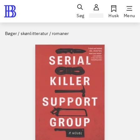
Søg
Log ind
Husk
Menu
Bøger / skønlitteratur / romaner