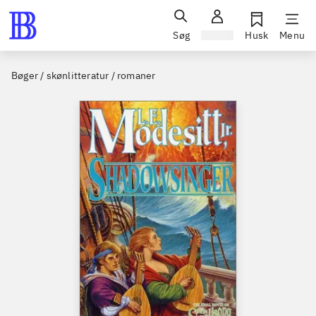
Søg
Log ind
Husk
Menu
Bøger / skønlitteratur / romaner