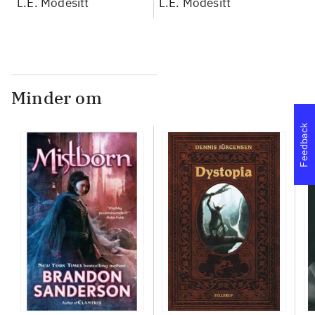
L.E. Modesitt
novel
L.E. Modesitt
Minder om
Feedback