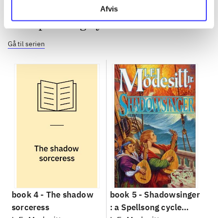
Afvis
The spellsong cycle
Gå til serien
book 4 -
The shadow
book 5 -
Shadowsinger
sorceress
: a Spellsong cycle