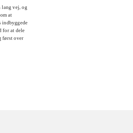
 lang vej, og
 om at
ts indbyggede
 for at dele
 først over