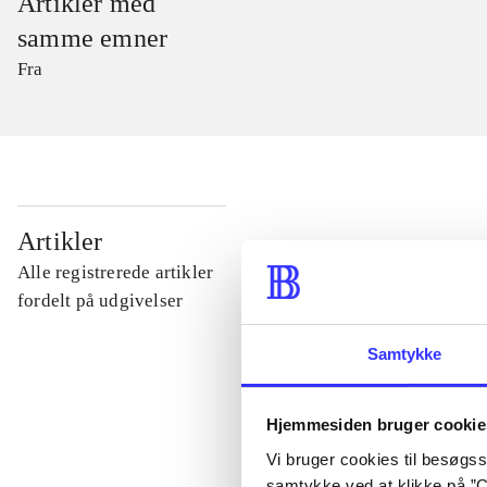
Artikler med
samme emner
Fra
...
Artikler
Alle registrerede artikler
...
fordelt på udgivelser
Samtykke
...
Hjemmesiden bruger cookie
...
Vi bruger cookies til besøgsst
samtykke ved at klikke på ”C