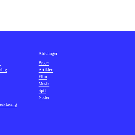
Afdelinger
k
Bøger
ning
Artikler
Film
Musik
Spil
Noder
erklæring