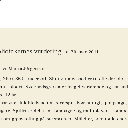
liotekernes vurdering
d. 30. mar. 2011
eter Martin Jørgensen
 Xbox 360. Racerspil. Shift 2 unleashed er til alle der blot
in i blodet. Sværhedsgraden er meget varierende og kan ind
ra 12 år
.
har vi et fuldblods action-racerspil. Kør hurtigt, tjen penge
igere. Spillet er delt i to, kampagne og multiplayer. I kampa
som grønskolling på racerscenen. Målet er, som i alle andre 
e først. Jo mere man vinder, desto flere penge tjener man t