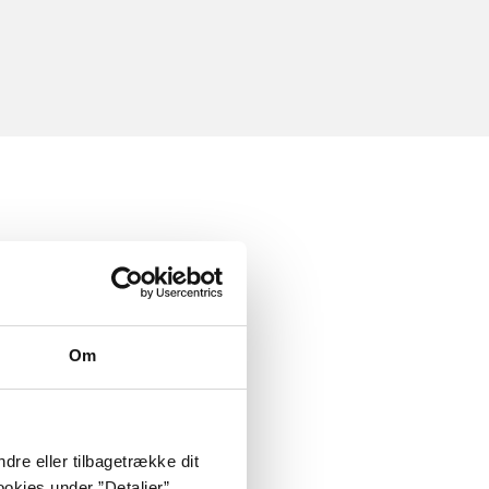
Om
dre eller tilbagetrække dit
okies under ”Detaljer”.