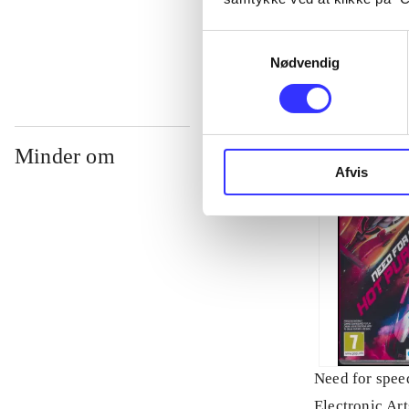
...
Samtykkevalg
Nødvendig
Minder om
Afvis
Need for speed
Electronic Art