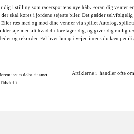
r dig i stilling som racersportens nye håb. Foran dig venter en
 der skal køres i jordens sejeste biler. Det gælder selvfølgelig
 Eller ræs med og mod dine venner via spillet Autolog, spille
older øje med alt hvad du foretager dig, og giver dig mulighed
illeder og rekorder. Føl hver bump i vejen imens du kæmper dig
Artiklerne i
handler ofte om
lorem ipsum dolor sit amet ...
Tidsskrift