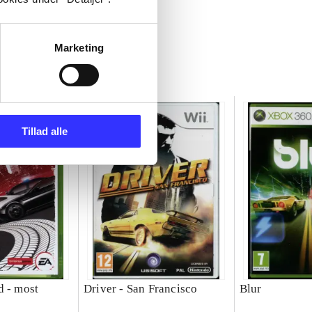
Marketing
Tillad alle
d - most
Driver - San Francisco
Blur