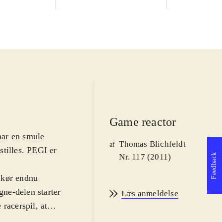
Game reactor
 har en smule
Thomas Blichfeldt
af
stilles. PEGI er
Feedback
Nr. 117 (2011)
, kør endnu
gne-delen starter
Læs anmeldelse
racerspil, at
il at købe nye