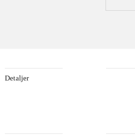
Detaljer
...
...
...
...