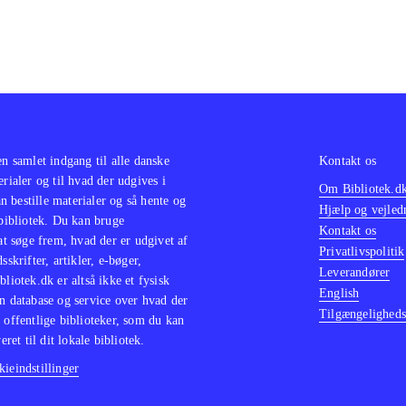
en samlet indgang til alle danske
Kontakt os
erialer og til hvad der udgives i
Om Bibliotek.d
 bestille materialer og så hente og
Hjælp og vejled
 bibliotek. Du kan bruge
Kontakt os
 at søge frem, hvad der er udgivet af
Privatlivspolitik
sskrifter, artikler, e-bøger,
Leverandører
bliotek.dk er altså ikke et fysisk
English
n database og service over hvad der
Tilgængeligheds
 offentlige biblioteker, som du kan
eret til dit lokale bibliotek.
ieindstillinger