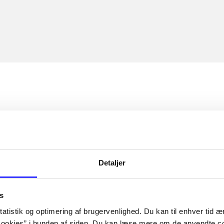
Detaljer
s
atistik og optimering af brugervenlighed. Du kan til enhver tid æn
ookies” i bunden af siden. Du kan læse mere om de anvendte co