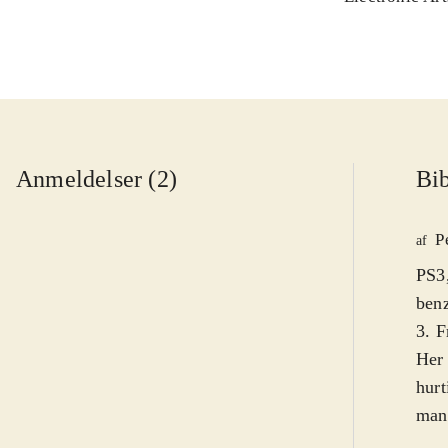
Anmeldelser (2)
Bib
P
af
PS3,
benz
3. F
Her 
hurt
man 
komm