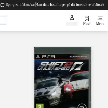
Spørg en bibliotekar
Hent dine bestillinger på dit foretrukne bibliotek
Log ind
Husk
Menu