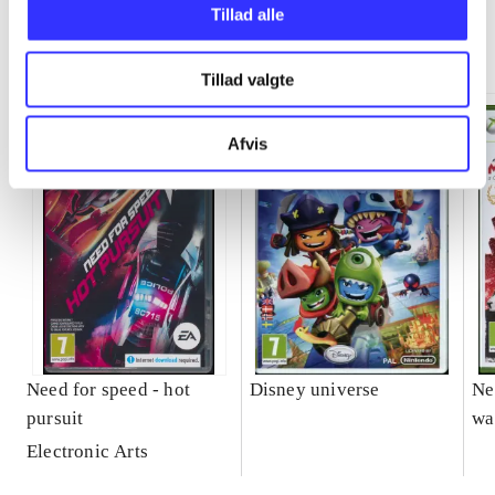
Tillad alle
Minder om
Tillad valgte
Afvis
Need for speed - hot
Disney universe
Ne
pursuit
wa
Electronic Arts