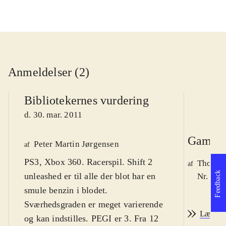
Anmeldelser (2)
Bibliotekernes vurdering
d. 30. mar. 2011
Game r
Peter Martin Jørgensen
af
PS3, Xbox 360. Racerspil. Shift 2
Thomas 
af
Feedback
unleashed er til alle der blot har en
Nr. 117
smule benzin i blodet.
Sværhedsgraden er meget varierende
Læs an
og kan indstilles. PEGI er 3. Fra 12