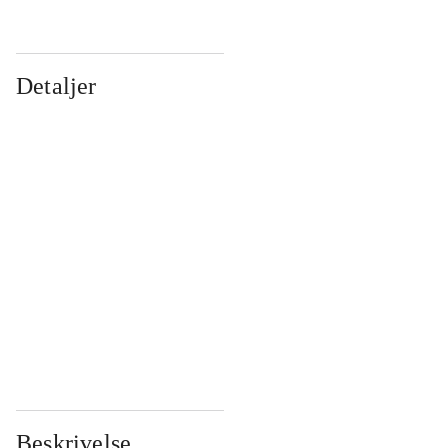
Detaljer
...
...
...
...
...
...
...
...
...
...
...
...
Beskrivelse