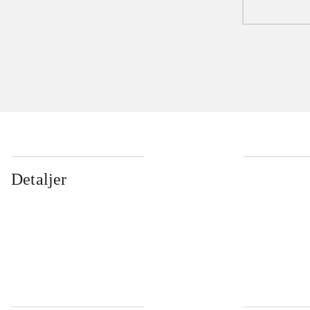
Detaljer
...
...
...
...