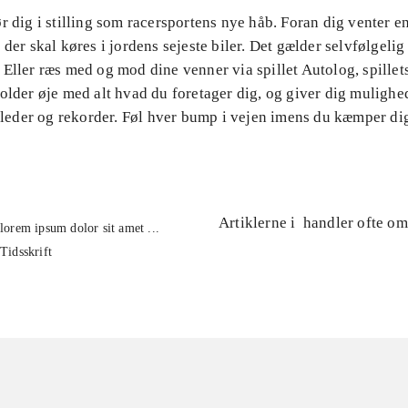
r dig i stilling som racersportens nye håb. Foran dig venter en
 der skal køres i jordens sejeste biler. Det gælder selvfølgelig
 Eller ræs med og mod dine venner via spillet Autolog, spille
older øje med alt hvad du foretager dig, og giver dig mulighed
illeder og rekorder. Føl hver bump i vejen imens du kæmper dig
Artiklerne i
handler ofte om
lorem ipsum dolor sit amet ...
Tidsskrift