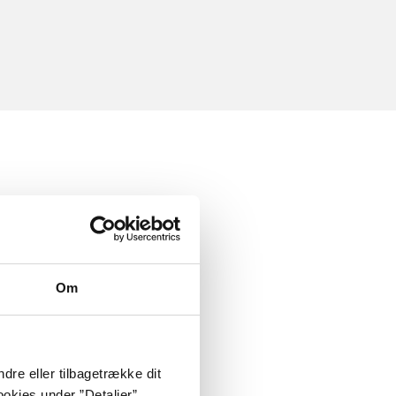
Om
dre eller tilbagetrække dit
okies under ”Detaljer”.