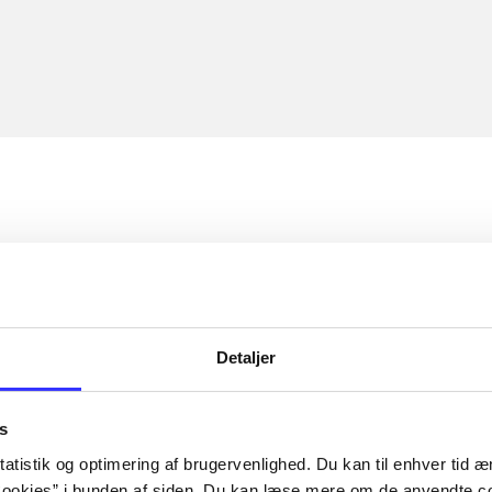
Detaljer
s
atistik og optimering af brugervenlighed. Du kan til enhver tid æn
ookies” i bunden af siden. Du kan læse mere om de anvendte co