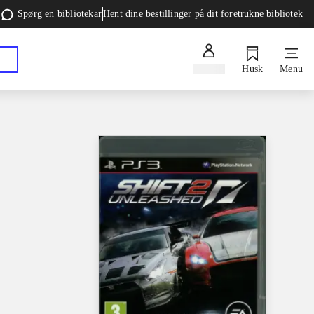
Spørg en bibliotekar
Hent dine bestillinger på dit foretrukne bibliotek
Log ind
Husk
Menu