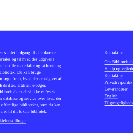
en samlet indgang til alle danske
Kontakt os
erialer og til hvad der udgives i
Om Bibliotek.d
 bestille materialer og så hente og
Hjælp og vejled
 bibliotek. Du kan bruge
Kontakt os
 at søge frem, hvad der er udgivet af
Privatlivspolitik
sskrifter, artikler, e-bøger,
Leverandører
bliotek.dk er altså ikke et fysisk
English
n database og service over hvad der
Tilgængeligheds
 offentlige biblioteker, som du kan
eret til dit lokale bibliotek.
ieindstillinger