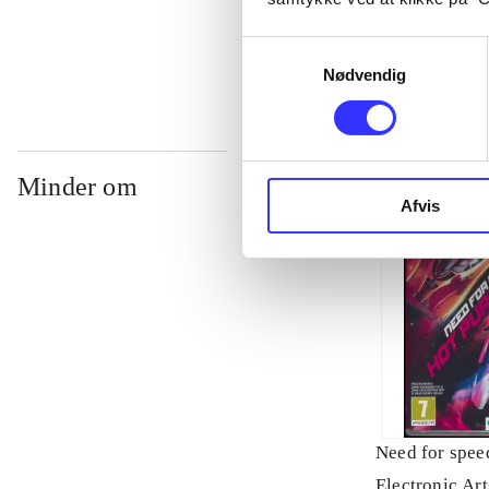
...
Samtykkevalg
Nødvendig
Minder om
Afvis
Need for speed
Electronic Art