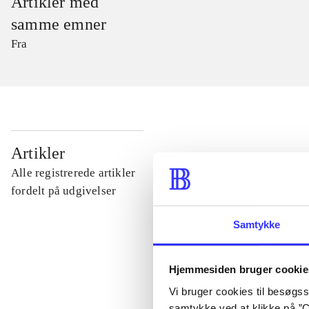
Artikler med
samme emner
Fra
...
Artikler
Alle registrerede artikler
...
fordelt på udgivelser
Samtykke
...
Hjemmesiden bruger cookie
...
Vi bruger cookies til besøgsst
samtykke ved at klikke på ”C