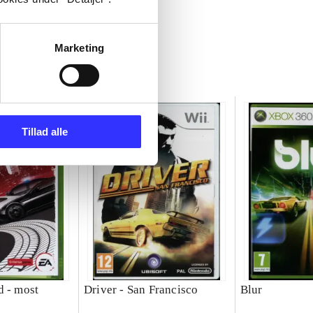
Marketing
Tillad alle
d - most
Driver - San Francisco
Blur