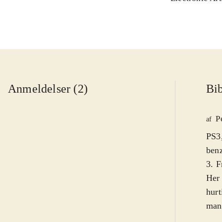
Anmeldelser (2)
Bib
P
af
PS3,
benz
3. F
Her 
hurt
man 
komm