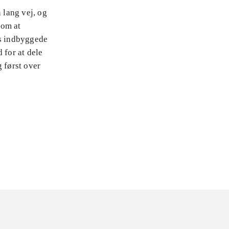
 lang vej, og
 om at
ts indbyggede
 for at dele
 først over