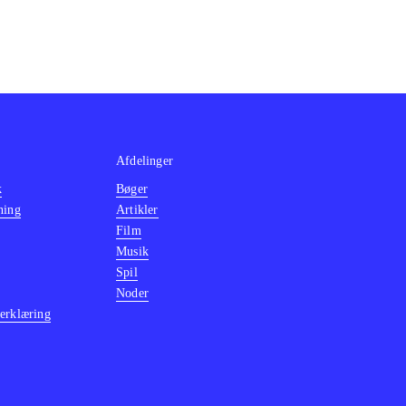
Afdelinger
k
Bøger
ning
Artikler
Film
Musik
Spil
Noder
erklæring