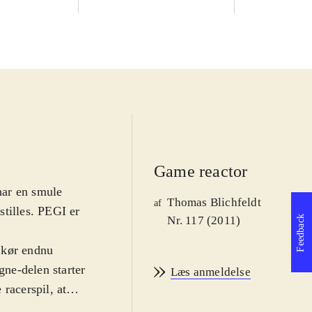
Game reactor
 har en smule
Thomas Blichfeldt
af
stilles. PEGI er
Feedback
Nr. 117 (2011)
, kør endnu
gne-delen starter
Læs anmeldelse
racerspil, at
il at købe nye