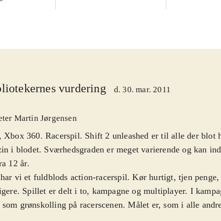
liotekernes vurdering
d. 30. mar. 2011
eter Martin Jørgensen
 Xbox 360. Racerspil. Shift 2 unleashed er til alle der blot
in i blodet. Sværhedsgraden er meget varierende og kan ind
ra 12 år
.
har vi et fuldblods action-racerspil. Kør hurtigt, tjen penge
igere. Spillet er delt i to, kampagne og multiplayer. I kampa
som grønskolling på racerscenen. Målet er, som i alle andre 
e først. Jo mere man vinder, desto flere penge tjener man t