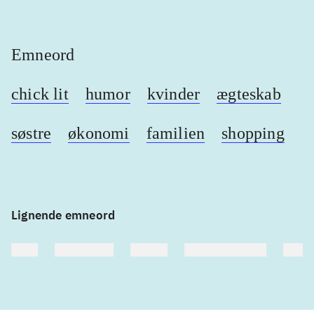
Emneord
chick lit
humor
kvinder
ægteskab
søstre
økonomi
familien
shopping
Lignende emneord
heste
børnebøger
ridning
hestesygdomme
vokal