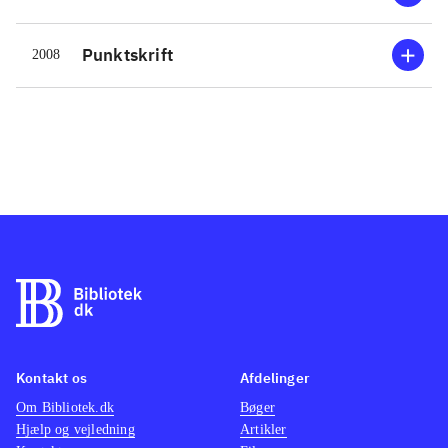
Punktskrift
2008
Kontakt os
Afdelinger
Om Bibliotek.dk
Bøger
Hjælp og vejledning
Artikler