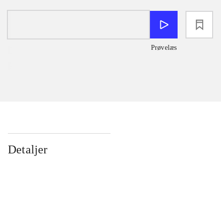
loading
Prøvelæs
Detaljer
...
...
...
...
...
...