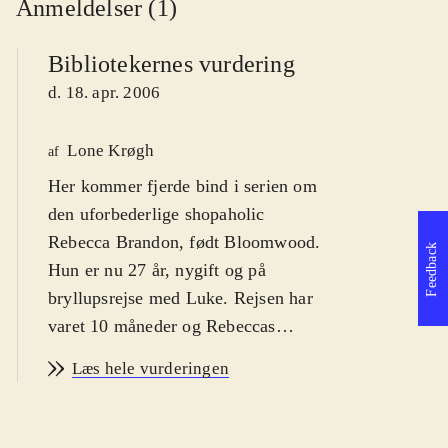
Anmeldelser (1)
Bibliotekernes vurdering
d. 18. apr. 2006
Lone Krøgh
af
Her kommer fjerde bind i serien om
den uforbederlige shopaholic
Rebecca Brandon, født Bloomwood.
Feedback
Hun er nu 27 år, nygift og på
bryllupsrejse med Luke. Rejsen har
varet 10 måneder og Rebeccas
indkøb kan bogstaveligt talt fylde et
Læs hele vurderingen
par flyttebiler. Omfanget af Rebeccas
hemmelige storindkøb forårsager en
ægteskabelig krise, og da parret er