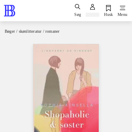
Søg
Log ind
Husk
Menu
Bøger / skønlitteratur / romaner