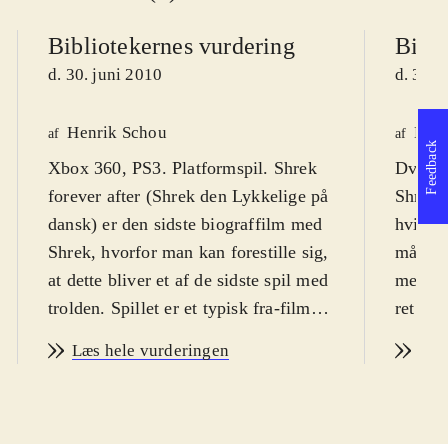
Bibliotekernes vurdering
Bibli
d. 30. juni 2010
d. 30. 
Henrik Schou
Lone
af
af
Feedback
Xbox 360, PS3. Platformspil. Shrek
Dvd-ro
forever after (Shrek den Lykkelige på
Shrek f
dansk) er den sidste biograffilm med
hvilket
Shrek, hvorfor man kan forestille sig,
målgru
at dette bliver et af de sidste spil med
meget i
trolden. Spillet er et typisk fra-film-
ret nem
til-spil produkt, der egner sig bedst
overko
Læs hele vurderingen
Læs
til børn fra 8 år og op til 12-13 år. På
underve
engelsk. PEGI 7
.
Trolden
I spillet (og i filmen) er det lykkedes
biograf
for Rumleskaft at få Shrek til at
naturli