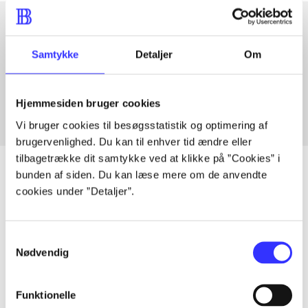
Artikler med samme emner
Samtykke
Detaljer
Om
Fra
Hjemmesiden bruger cookies
Vi bruger cookies til besøgsstatistik og optimering af
brugervenlighed. Du kan til enhver tid ændre eller
tilbagetrække dit samtykke ved at klikke på ”Cookies” i
bunden af siden. Du kan læse mere om de anvendte
cookies under ”Detaljer”.
Artikler
Alle registrerede artikler fordelt på udgivelser
Samtykkevalg
Nødvendig
...
Funktionelle