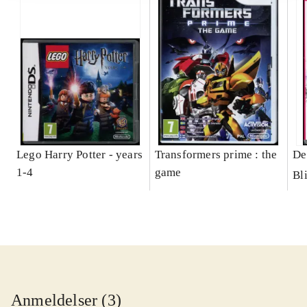
Lego Harry Potter - years
Transformers prime : the
De
1-4
game
Bl
Anmeldelser (3)