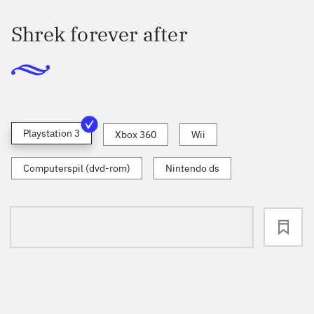
Shrek forever after
Playstation 3
Xbox 360
Wii
Computerspil (dvd-rom)
Nintendo ds
loading