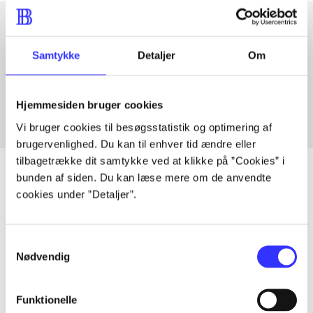
Artikler med samme emner
Samtykke
Detaljer
Om
Fra
Hjemmesiden bruger cookies
Vi bruger cookies til besøgsstatistik og optimering af
brugervenlighed. Du kan til enhver tid ændre eller
tilbagetrække dit samtykke ved at klikke på ”Cookies” i
bunden af siden. Du kan læse mere om de anvendte
cookies under ”Detaljer”.
Artikler
Alle registrerede artikler fordelt på udgivelser
Samtykkevalg
Nødvendig
...
Funktionelle