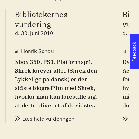
Bibliotekernes
Bibl
vurdering
vurd
d. 30. juni 2010
d. 30.
Feedback
Henrik Schou
Lon
af
af
Xbox 360, PS3. Platformspil.
Dvd-r
Shrek forever after (Shrek den
Actio
Lykkelige på dansk) er den
foreve
sidste biograffilm med Shrek,
hvilke
hvorfor man kan forestille sig,
målgr
at dette bliver et af de sidste
dog me
spil med trolden. Spillet er et
Spille
Læs hele vurderingen
Læs
typisk fra-film-til-spil produkt,
overk
der egner sig bedst til børn fra 8
tips u