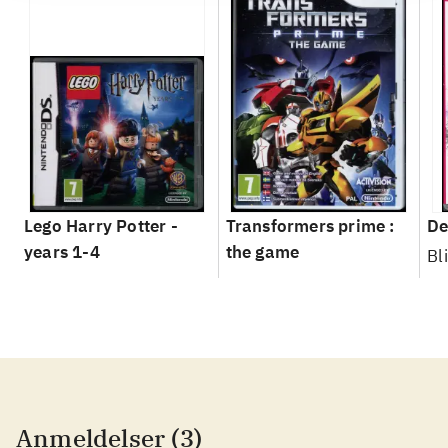
Lego Harry Potter -
Transformers prime :
De
years 1-4
the game
Bl
Anmeldelser (3)