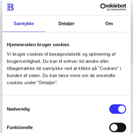
Artikler med samme emner
Samtykke
Detaljer
Om
Fra
Hjemmesiden bruger cookies
Vi bruger cookies til besøgsstatistik og optimering af
brugervenlighed. Du kan til enhver tid ændre eller
tilbagetrække dit samtykke ved at klikke på ”Cookies” i
bunden af siden. Du kan læse mere om de anvendte
cookies under ”Detaljer”.
Artikler
Alle registrerede artikler fordelt på udgivelser
Samtykkevalg
Nødvendig
...
Funktionelle