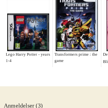
Lego Harry Potter - years
Transformers prime : the
De
1-4
game
Bl
Anmeldelser (3)