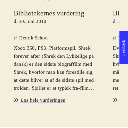
Bibliotekernes vurdering
Bibli
d. 30. juni 2010
d. 30. 
Henrik Schou
Lone
af
af
Feedback
Xbox 360, PS3. Platformspil. Shrek
Dvd-ro
forever after (Shrek den Lykkelige på
Shrek f
dansk) er den sidste biograffilm med
hvilket
Shrek, hvorfor man kan forestille sig,
målgru
at dette bliver et af de sidste spil med
meget i
trolden. Spillet er et typisk fra-film-
ret nem
til-spil produkt, der egner sig bedst
overko
Læs hele vurderingen
Læs
til børn fra 8 år og op til 12-13 år. På
underve
engelsk. PEGI 7
.
Trolden
I spillet (og i filmen) er det lykkedes
biograf
for Rumleskaft at få Shrek til at
naturli