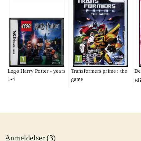
Lego Harry Potter - years
Transformers prime : the
De
1-4
game
Bl
Anmeldelser (3)