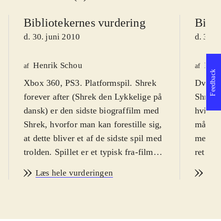
Bibliotekernes vurdering
Bibli
d. 30. juni 2010
d. 30. 
Henrik Schou
Lone
af
af
Feedback
Xbox 360, PS3. Platformspil. Shrek
Dvd-ro
forever after (Shrek den Lykkelige på
Shrek f
dansk) er den sidste biograffilm med
hvilket
Shrek, hvorfor man kan forestille sig,
målgru
at dette bliver et af de sidste spil med
meget i
trolden. Spillet er et typisk fra-film-
ret nem
til-spil produkt, der egner sig bedst
overko
Læs hele vurderingen
Læs
til børn fra 8 år og op til 12-13 år. På
underve
engelsk. PEGI 7
.
Trolden
I spillet (og i filmen) er det lykkedes
biograf
for Rumleskaft at få Shrek til at
naturli