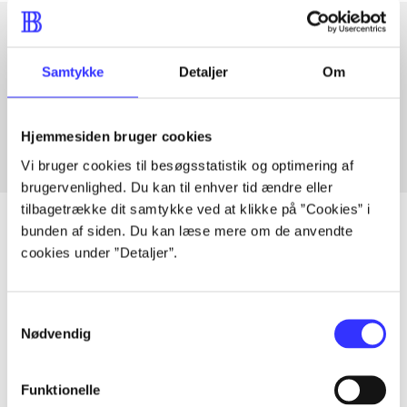
Artikler med samme emner
Samtykke
Detaljer
Om
Fra
Hjemmesiden bruger cookies
Vi bruger cookies til besøgsstatistik og optimering af
brugervenlighed. Du kan til enhver tid ændre eller
tilbagetrække dit samtykke ved at klikke på ”Cookies” i
bunden af siden. Du kan læse mere om de anvendte
cookies under ”Detaljer”.
Artikler
Alle registrerede artikler fordelt på udgivelser
Samtykkevalg
Nødvendig
...
Funktionelle