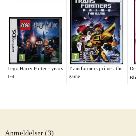
Lego Harry Potter - years
Transformers prime : the
De
1-4
game
Bl
Anmeldelser (3)