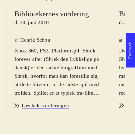
Bibliotekernes vurdering
Bibli
d. 30. juni 2010
d. 30. 
Henrik Schou
Lone
af
af
Feedback
Xbox 360, PS3. Platformspil. Shrek
Dvd-ro
forever after (Shrek den Lykkelige på
Shrek f
dansk) er den sidste biograffilm med
hvilket
Shrek, hvorfor man kan forestille sig,
målgru
at dette bliver et af de sidste spil med
meget i
trolden. Spillet er et typisk fra-film-
ret nem
til-spil produkt, der egner sig bedst
overko
Læs hele vurderingen
Læs
til børn fra 8 år og op til 12-13 år. På
underve
engelsk. PEGI 7
.
Trolden
I spillet (og i filmen) er det lykkedes
biograf
for Rumleskaft at få Shrek til at
naturli