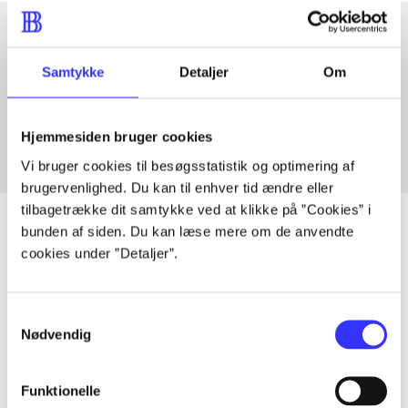
Artikler med samme emner
Samtykke
Detaljer
Om
Fra
Hjemmesiden bruger cookies
Vi bruger cookies til besøgsstatistik og optimering af
brugervenlighed. Du kan til enhver tid ændre eller
tilbagetrække dit samtykke ved at klikke på ”Cookies” i
bunden af siden. Du kan læse mere om de anvendte
cookies under ”Detaljer”.
Artikler
Alle registrerede artikler fordelt på udgivelser
Samtykkevalg
Nødvendig
...
Funktionelle