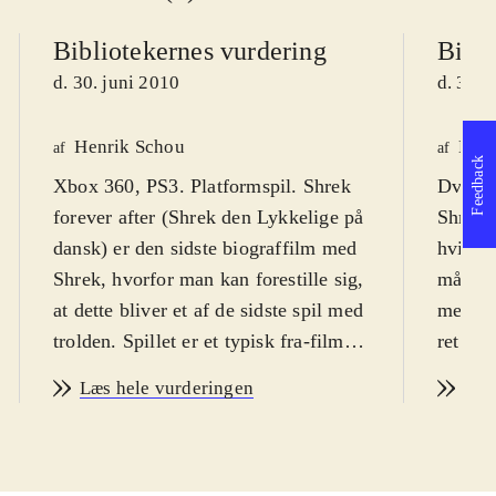
Bibliotekernes vurdering
Bibli
d. 30. juni 2010
d. 30. 
Henrik Schou
Lone
af
af
Feedback
Xbox 360, PS3. Platformspil. Shrek
Dvd-ro
forever after (Shrek den Lykkelige på
Shrek f
dansk) er den sidste biograffilm med
hvilket
Shrek, hvorfor man kan forestille sig,
målgru
at dette bliver et af de sidste spil med
meget i
trolden. Spillet er et typisk fra-film-
ret nem
til-spil produkt, der egner sig bedst
overko
Læs hele vurderingen
Læs
til børn fra 8 år og op til 12-13 år. På
underve
engelsk. PEGI 7
.
Trolden
I spillet (og i filmen) er det lykkedes
biograf
for Rumleskaft at få Shrek til at
naturli