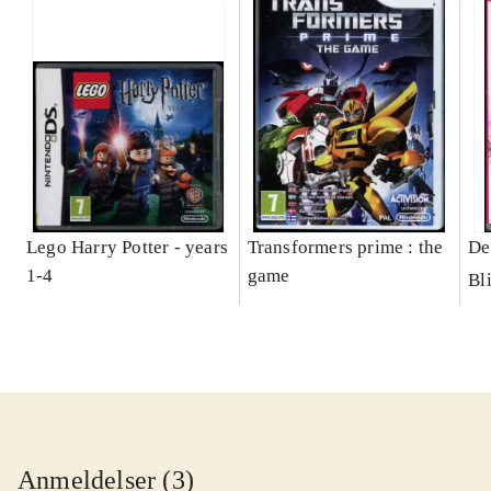
Lego Harry Potter - years
Transformers prime : the
De
1-4
game
Bl
Anmeldelser (3)