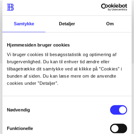
Artikler med samme emner
Samtykke
Detaljer
Om
Fra
Hjemmesiden bruger cookies
Vi bruger cookies til besøgsstatistik og optimering af
brugervenlighed. Du kan til enhver tid ændre eller
tilbagetrække dit samtykke ved at klikke på ”Cookies” i
bunden af siden. Du kan læse mere om de anvendte
cookies under ”Detaljer”.
Artikler
Alle registrerede artikler fordelt på udgivelser
Samtykkevalg
Nødvendig
...
Funktionelle