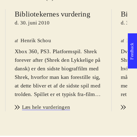
Bibliotekernes vurdering
Bibli
d. 30. juni 2010
d. 30. 
Henrik Schou
Lone
af
af
Feedback
Xbox 360, PS3. Platformspil. Shrek
Dvd-ro
forever after (Shrek den Lykkelige på
Shrek f
dansk) er den sidste biograffilm med
hvilket
Shrek, hvorfor man kan forestille sig,
målgru
at dette bliver et af de sidste spil med
meget i
trolden. Spillet er et typisk fra-film-
ret nem
til-spil produkt, der egner sig bedst
overko
Læs hele vurderingen
Læs
til børn fra 8 år og op til 12-13 år. På
underve
engelsk. PEGI 7
.
Trolden
I spillet (og i filmen) er det lykkedes
biograf
for Rumleskaft at få Shrek til at
naturli