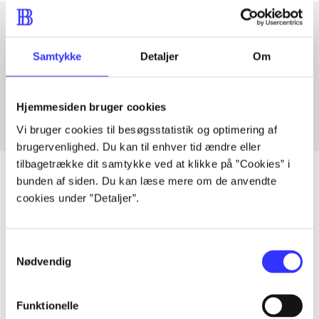
Artikler med samme emner
Samtykke
Detaljer
Om
Fra
Hjemmesiden bruger cookies
Vi bruger cookies til besøgsstatistik og optimering af
brugervenlighed. Du kan til enhver tid ændre eller
tilbagetrække dit samtykke ved at klikke på ”Cookies” i
bunden af siden. Du kan læse mere om de anvendte
cookies under ”Detaljer”.
Artikler
Alle registrerede artikler fordelt på udgivelser
Samtykkevalg
Nødvendig
...
Funktionelle