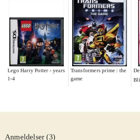
Lego Harry Potter - years
Transformers prime : the
De
1-4
game
Bl
Anmeldelser (3)