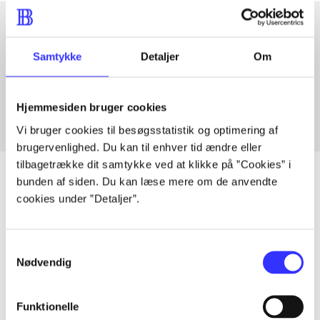
Artikler med samme emner
Samtykke
Detaljer
Om
Fra
Hjemmesiden bruger cookies
Vi bruger cookies til besøgsstatistik og optimering af
brugervenlighed. Du kan til enhver tid ændre eller
tilbagetrække dit samtykke ved at klikke på ”Cookies” i
bunden af siden. Du kan læse mere om de anvendte
cookies under ”Detaljer”.
Artikler
Alle registrerede artikler fordelt på udgivelser
Samtykkevalg
Nødvendig
...
Funktionelle