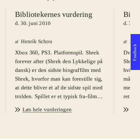
Bibliotekernes vurdering
Bibli
d. 30. juni 2010
d. 30. 
Henrik Schou
Lone
af
af
Feedback
Xbox 360, PS3. Platformspil. Shrek
Dvd-ro
forever after (Shrek den Lykkelige på
Shrek f
dansk) er den sidste biograffilm med
hvilket
Shrek, hvorfor man kan forestille sig,
målgru
at dette bliver et af de sidste spil med
meget i
trolden. Spillet er et typisk fra-film-
ret nem
til-spil produkt, der egner sig bedst
overko
Læs hele vurderingen
Læs
til børn fra 8 år og op til 12-13 år. På
underve
engelsk. PEGI 7
.
Trolden
I spillet (og i filmen) er det lykkedes
biograf
for Rumleskaft at få Shrek til at
naturli