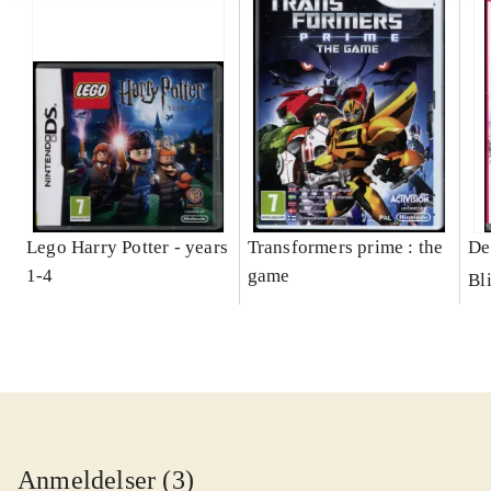
Lego Harry Potter - years
Transformers prime : the
De
1-4
game
Bl
Anmeldelser (3)