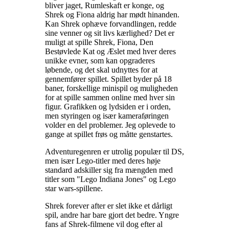
bliver jaget, Rumleskaft er konge, og
Shrek og Fiona aldrig har mødt hinanden.
Kan Shrek ophæve forvandlingen, redde
sine venner og sit livs kærlighed? Det er
muligt at spille Shrek, Fiona, Den
Bestøvlede Kat og Æslet med hver deres
unikke evner, som kan opgraderes
løbende, og det skal udnyttes for at
gennemfører spillet. Spillet byder på 18
baner, forskellige minispil og muligheden
for at spille sammen online med hver sin
figur. Grafikken og lydsiden er i orden,
men styringen og især kameraføringen
volder en del problemer. Jeg oplevede to
gange at spillet frøs og måtte genstartes
.
Adventuregenren er utrolig populær til DS,
men især Lego-titler med deres høje
standard adskiller sig fra mængden med
titler som "Lego Indiana Jones" og Lego
star wars-spillene
.
Shrek forever after er slet ikke et dårligt
spil, andre har bare gjort det bedre. Yngre
fans af Shrek-filmene vil dog efter al