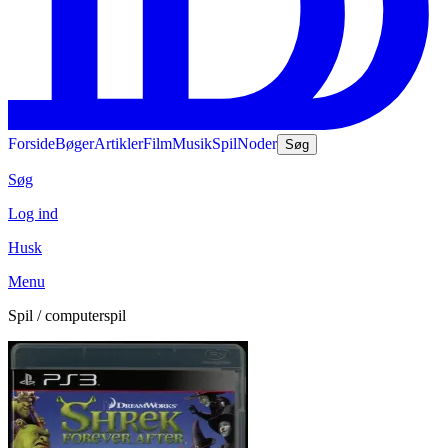
Forside
Bøger
Artikler
Film
Musik
Spil
Noder
Søg
Søg
Log ind
Husk
Menu
Spil / computerspil