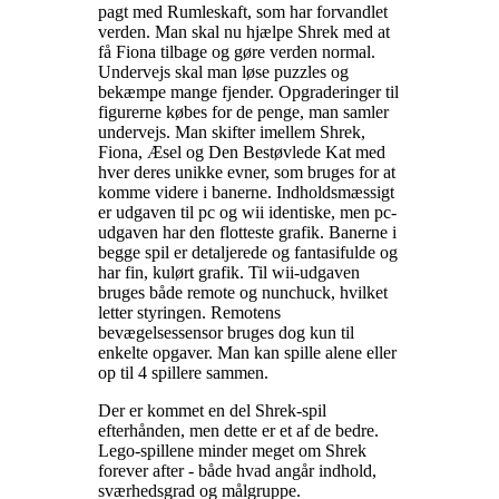
pagt med Rumleskaft, som har forvandlet
verden. Man skal nu hjælpe Shrek med at
få Fiona tilbage og gøre verden normal.
Undervejs skal man løse puzzles og
bekæmpe mange fjender. Opgraderinger til
figurerne købes for de penge, man samler
undervejs. Man skifter imellem Shrek,
Fiona, Æsel og Den Bestøvlede Kat med
hver deres unikke evner, som bruges for at
komme videre i banerne. Indholdsmæssigt
er udgaven til pc og wii identiske, men pc-
udgaven har den flotteste grafik. Banerne i
begge spil er detaljerede og fantasifulde og
har fin, kulørt grafik. Til wii-udgaven
bruges både remote og nunchuck, hvilket
letter styringen. Remotens
bevægelsessensor bruges dog kun til
enkelte opgaver. Man kan spille alene eller
op til 4 spillere sammen
.
Der er kommet en del Shrek-spil
efterhånden, men dette er et af de bedre.
Lego-spillene minder meget om Shrek
forever after - både hvad angår indhold,
sværhedsgrad og målgruppe
.