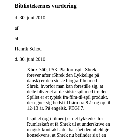
Bibliotekernes vurdering
d. 30. juni 2010
af
af
Henrik Schou
d. 30. juni 2010
Xbox 360, PS3. Platformspil. Shrek
forever after (Shrek den Lykkelige på
dansk) er den sidste biograffilm med
Shrek, hvorfor man kan forestille sig, at
dette bliver et af de sidste spil med trolden.
Spillet er et typisk fra-film-til-spil produkt,
der egner sig bedst til børn fra 8 år og op til
12-13 år. På engelsk. PEGI 7
.
I spillet (og i filmen) er det lykkedes for
Rumleskaft at få Shrek til at underskrive en
magisk kontrakt - det har fået den uheldige
konsekvens, at Shrek nu befinder sig i en