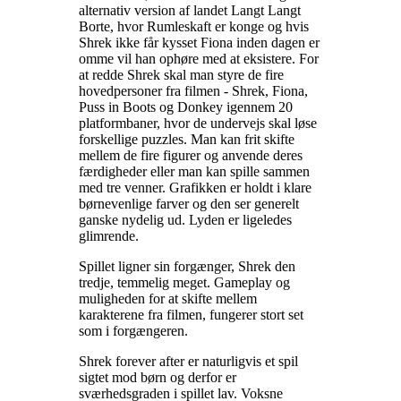
alternativ version af landet Langt Langt
Borte, hvor Rumleskaft er konge og hvis
Shrek ikke får kysset Fiona inden dagen er
omme vil han ophøre med at eksistere. For
at redde Shrek skal man styre de fire
hovedpersoner fra filmen - Shrek, Fiona,
Puss in Boots og Donkey igennem 20
platformbaner, hvor de undervejs skal løse
forskellige puzzles. Man kan frit skifte
mellem de fire figurer og anvende deres
færdigheder eller man kan spille sammen
med tre venner. Grafikken er holdt i klare
børnevenlige farver og den ser generelt
ganske nydelig ud. Lyden er ligeledes
glimrende
.
Spillet ligner sin forgænger, Shrek den
tredje, temmelig meget. Gameplay og
muligheden for at skifte mellem
karakterene fra filmen, fungerer stort set
som i forgængeren
.
Shrek forever after er naturligvis et spil
sigtet mod børn og derfor er
sværhedsgraden i spillet lav. Voksne