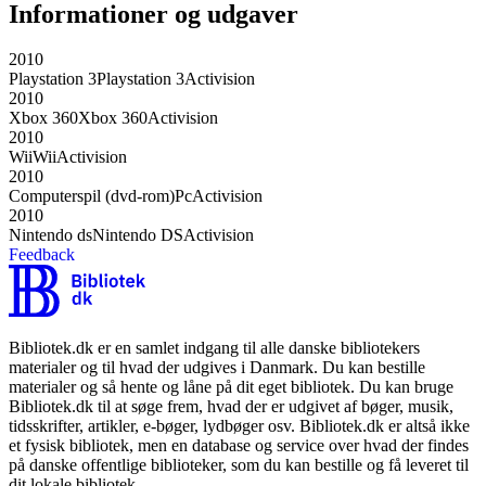
Informationer og udgaver
2010
Playstation 3
Playstation 3
Activision
2010
Xbox 360
Xbox 360
Activision
2010
Wii
Wii
Activision
2010
Computerspil (dvd-rom)
Pc
Activision
2010
Nintendo ds
Nintendo DS
Activision
Feedback
Bibliotek.dk er en samlet indgang til alle danske bibliotekers
materialer og til hvad der udgives i Danmark. Du kan bestille
materialer og så hente og låne på dit eget bibliotek. Du kan bruge
Bibliotek.dk til at søge frem, hvad der er udgivet af bøger, musik,
tidsskrifter, artikler, e-bøger, lydbøger osv. Bibliotek.dk er altså ikke
et fysisk bibliotek, men en database og service over hvad der findes
på danske offentlige biblioteker, som du kan bestille og få leveret til
dit lokale bibliotek.