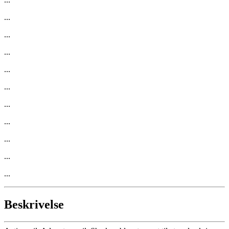
...
...
...
...
...
...
...
...
...
...
Beskrivelse