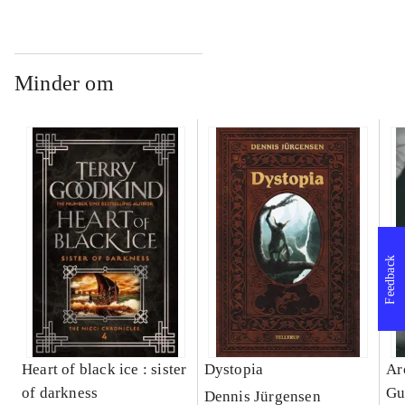
Minder om
Feedback
Heart of black ice : sister
Dystopia
Ar
of darkness
Gu
Dennis Jürgensen