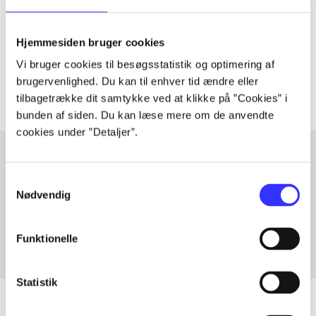
lorem ipsum dolor sit amet ...
Tidsskrift
Hjemmesiden bruger cookies
Artiklerne i
handler ofte om
Vi bruger cookies til besøgsstatistik og optimering af
brugervenlighed. Du kan til enhver tid ændre eller
tilbagetrække dit samtykke ved at klikke på ”Cookies” i
bunden af siden. Du kan læse mere om de anvendte
cookies under ”Detaljer”.
Samtykkevalg
Artikler med samme emner
Nødvendig
Fra
Funktionelle
Statistik