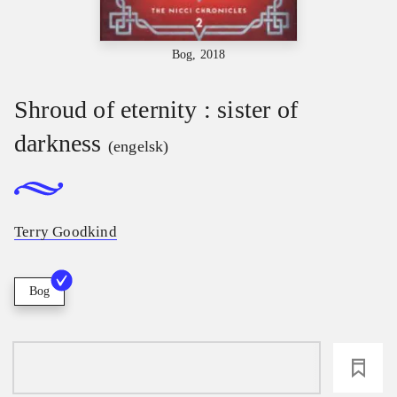
Bog, 2018
Shroud of eternity : sister of
darkness
(engelsk)
Terry Goodkind
Bog
loading