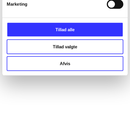
Marketing
Artikler
Alle registrerede artikler fordelt på udgivelser
Tillad alle
...
Tillad valgte
...
Afvis
...
...
...