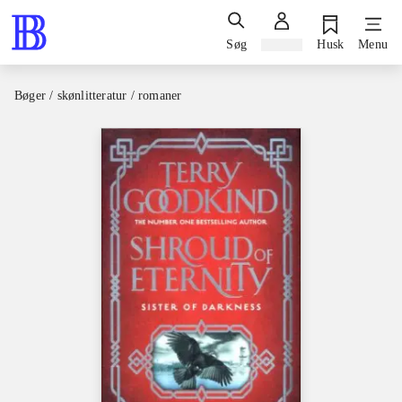
Søg
Log ind
Husk
Menu
Bøger / skønlitteratur / romaner