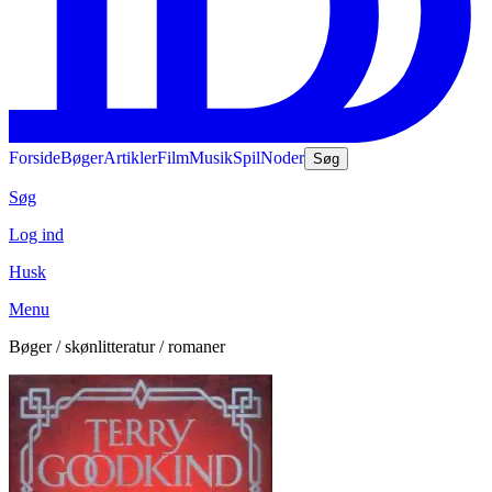
Forside
Bøger
Artikler
Film
Musik
Spil
Noder
Søg
Søg
Log ind
Husk
Menu
Bøger / skønlitteratur / romaner