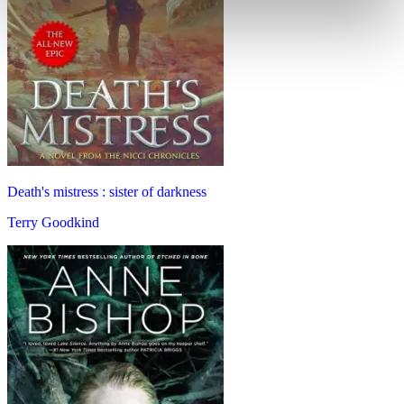
Death's mistress : sister of darkness
Terry Goodkind