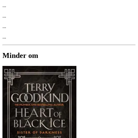
...
...
...
...
Minder om