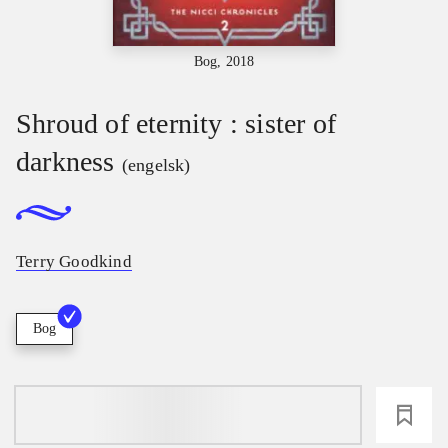
Bog, 2018
Shroud of eternity : sister of
darkness
(engelsk)
Terry Goodkind
Bog
loading