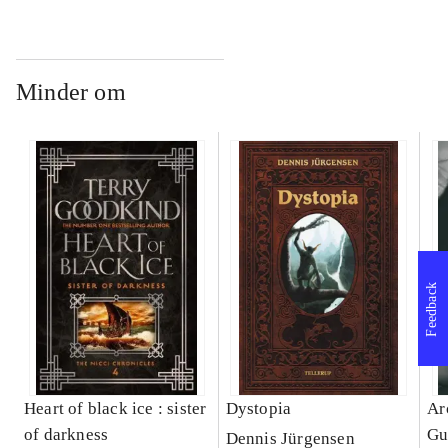
Minder om
Feedback
Heart of black ice : sister
Dystopia
Ar
of darkness
Gu
Dennis Jürgensen