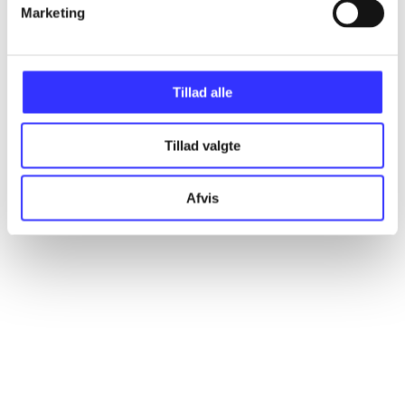
Marketing
Artikler
Alle registrerede artikler fordelt på udgivelser
Tillad alle
...
Tillad valgte
...
Afvis
...
...
...