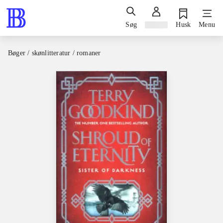
Søg
Log ind
Husk
Menu
Bøger / skønlitteratur / romaner