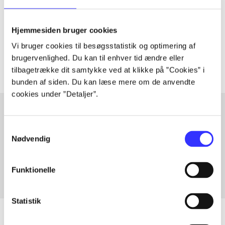
lorem ipsum dolor sit amet ...
Tidsskrift
Hjemmesiden bruger cookies
Artiklerne i
handler ofte om
Vi bruger cookies til besøgsstatistik og optimering af
brugervenlighed. Du kan til enhver tid ændre eller
tilbagetrække dit samtykke ved at klikke på ”Cookies” i
bunden af siden. Du kan læse mere om de anvendte
cookies under ”Detaljer”.
Samtykkevalg
Artikler med samme emner
Nødvendig
Fra
Funktionelle
Statistik