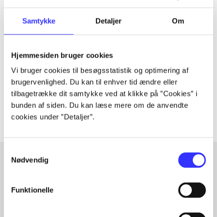
Samtykke
Detaljer
Om
Tidsskrift
Artiklen er en del af
Hjemmesiden bruger cookies
lorem ipsum dolor sit amet ...
Vi bruger cookies til besøgsstatistik og optimering af
Tidsskrift
brugervenlighed. Du kan til enhver tid ændre eller
tilbagetrække dit samtykke ved at klikke på ”Cookies” i
Artiklerne i
handler ofte om
bunden af siden. Du kan læse mere om de anvendte
cookies under ”Detaljer”.
Samtykkevalg
Nødvendig
Artikler med samme emner
Funktionelle
Fra