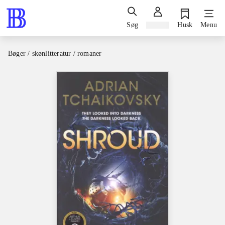
Søg
Log ind
Husk
Menu
Bøger / skønlitteratur / romaner