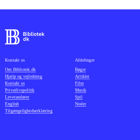
Kontakt os
Afdelinger
Om Bibliotek.dk
Bøger
Hjælp og vejledning
Artikler
Kontakt os
Film
Privatlivspolitik
Musik
Leverandører
Spil
English
Noder
Tilgængelighedserklæring