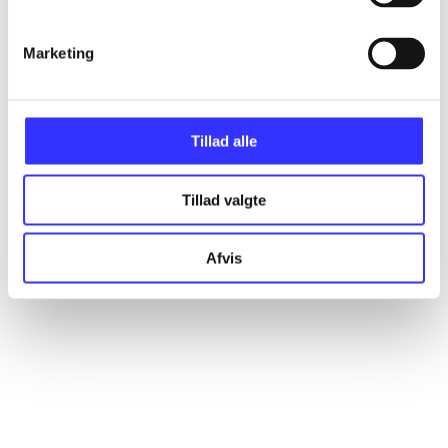
Marketing
Artikler
Alle registrerede artikler fordelt på udgivelser
Tillad alle
...
Tillad valgte
...
Afvis
...
...
...