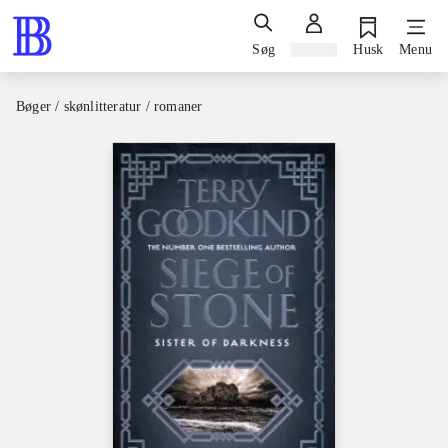
Søg
Log ind
Husk
Menu
Bøger / skønlitteratur / romaner