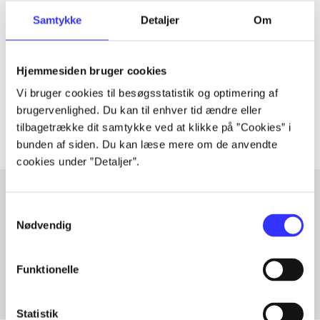
Artiklen er en del af
Samtykke
Detaljer
Om
lorem ipsum dolor sit amet ...
Hjemmesiden bruger cookies
Tidsskrift
Vi bruger cookies til besøgsstatistik og optimering af
Artiklerne i
handler ofte om
brugervenlighed. Du kan til enhver tid ændre eller
tilbagetrække dit samtykke ved at klikke på ”Cookies” i
bunden af siden. Du kan læse mere om de anvendte
cookies under ”Detaljer”.
Samtykkevalg
Artikler med samme emner
Nødvendig
Fra
Funktionelle
Statistik