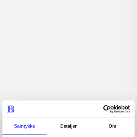
Tidsskrift
Artiklen er en del af
lorem ipsum dolor sit amet ...
Tidsskrift
Artiklerne i
handler ofte om
Artikler med samme emner
Fra
Samtykke
Detaljer
Om