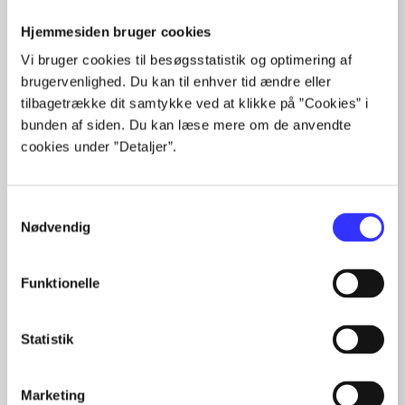
Hjemmesiden bruger cookies
Vi bruger cookies til besøgsstatistik og optimering af
brugervenlighed. Du kan til enhver tid ændre eller
tilbagetrække dit samtykke ved at klikke på ”Cookies” i
bunden af siden. Du kan læse mere om de anvendte
Artikler
cookies under ”Detaljer”.
Alle registrerede artikler fordelt på udgivelser
...
Samtykkevalg
...
Nødvendig
...
...
...
Funktionelle
Statistik
Gray man series
Marketing
Gå til serien