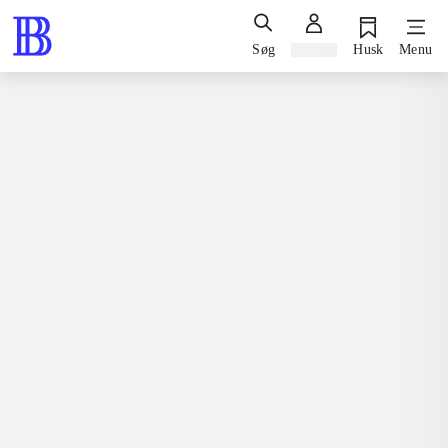
Søg
Log ind
Husk
Menu
Bøger / skønlitteratur / romaner