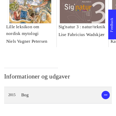
Feedback
Lille leksikon om
Sig'natur 3 : natur/teknik
Si
nordisk mytologi
na
Lise Fabricius Wadskjær
kl
Niels Vagner Petersen
Ka
Informationer og udgaver
Bog
2015