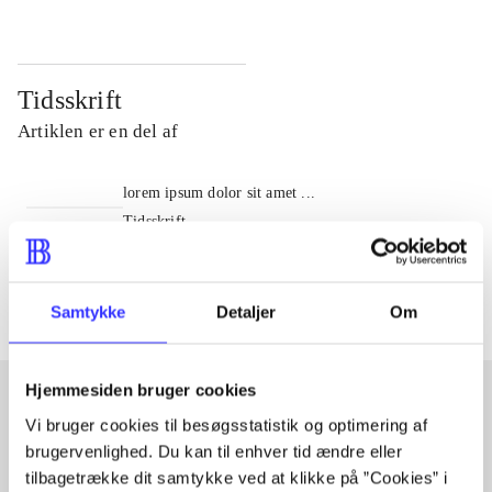
Tidsskrift
Artiklen er en del af
lorem ipsum dolor sit amet ...
Tidsskrift
Artiklerne i
handler ofte om
Samtykke
Detaljer
Om
Hjemmesiden bruger cookies
Vi bruger cookies til besøgsstatistik og optimering af
Artikler med samme emner
brugervenlighed. Du kan til enhver tid ændre eller
tilbagetrække dit samtykke ved at klikke på ”Cookies” i
Fra