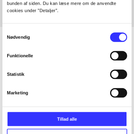
bunden af siden. Du kan læse mere om de anvendte
cookies under ”Detaljer”.
Samtykkevalg
Nødvendig
Artikler
Funktionelle
Alle registrerede artikler fordelt på udgivelser
Statistik
...
Marketing
...
Tillad alle
...