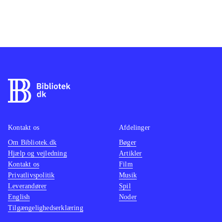
Kontakt os
Afdelinger
Om Bibliotek.dk
Bøger
Hjælp og vejledning
Artikler
Kontakt os
Film
Privatlivspolitik
Musik
Leverandører
Spil
English
Noder
Tilgængelighedserklæring