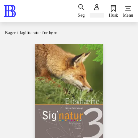
Søg
Log ind
Husk
Menu
Bøger / faglitteratur for børn