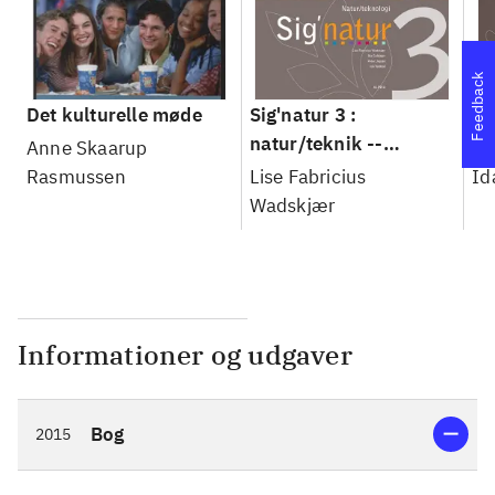
Feedback
Det kulturelle møde
Sig'natur 3 :
Si
natur/teknik --
na
Anne Skaarup
Elevhæfte
Rasmussen
Lise Fabricius
Id
Wadskjær
Informationer og udgaver
Bog
2015