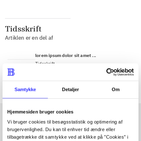
Tidsskrift
Artiklen er en del af
lorem ipsum dolor sit amet ...
Tidsskrift
Artiklerne i
handler ofte om
Samtykke
Detaljer
Om
Hjemmesiden bruger cookies
Vi bruger cookies til besøgsstatistik og optimering af
Artikler med samme emner
brugervenlighed. Du kan til enhver tid ændre eller
Fra
tilbagetrække dit samtykke ved at klikke på ”Cookies” i