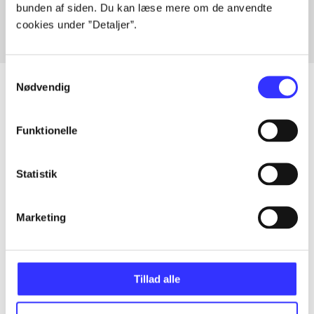
bunden af siden. Du kan læse mere om de anvendte
cookies under ”Detaljer”.
Samtykkevalg
Nødvendig
Artikler
Funktionelle
Alle registrerede artikler fordelt på udgivelser
Statistik
...
Marketing
...
Tillad alle
...