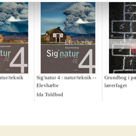
natur/teknik
Sig'natur 4 : natur/teknik --
Grundbog i pæ
Elevhæfte
lærerfaget
Ida Toldbod