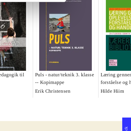
dagogik til
Puls - natur/teknik 3. klasse
Læring gennem
-- Kopimappe
forståelse og 
studiebog i di
Erik Christensen
Hilde Hiim