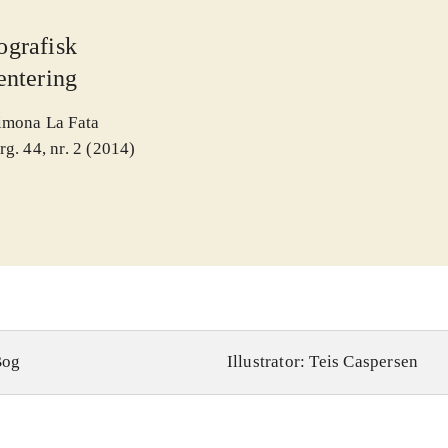
ografisk
entering
imona La Fata
rg. 44, nr. 2 (2014)
Bog
Illustrator: Teis Caspersen