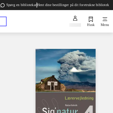
Spørg en bibliotekar
Hent dine bestillinger på dit foretrukne bibliotek
Log ind
Husk
Menu