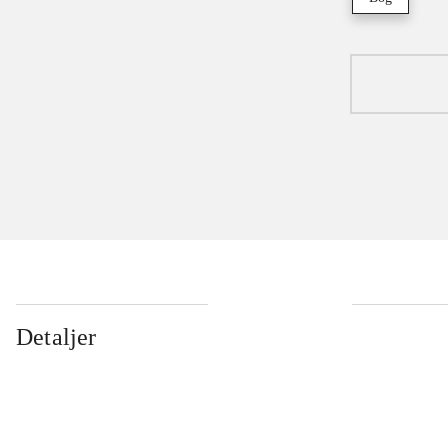
Detaljer
...
...
...
...