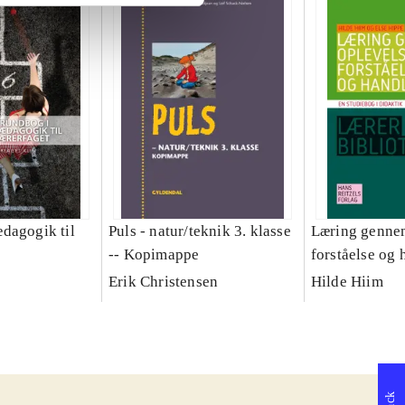
dagogik til
Puls - natur/teknik 3. klasse
Læring gennem
-- Kopimappe
forståelse og 
studiebog i di
Erik Christensen
Hilde Hiim