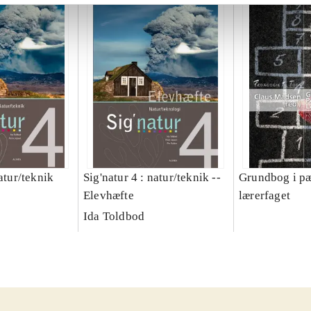
natur/teknik
Sig'natur 4 : natur/teknik --
Grundbog i pæ
Elevhæfte
lærerfaget
Ida Toldbod