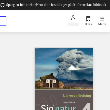
Spørg en bibliotekar
Hent dine bestillinger på dit foretrukne bibliotek
Log ind
Husk
Menu