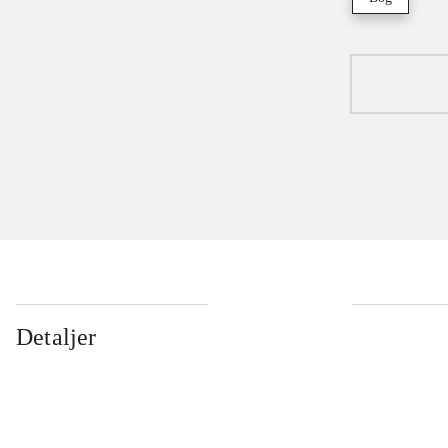
Detaljer
...
...
...
...