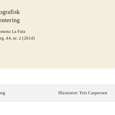
ografisk
entering
imona La Fata
rg. 44, nr. 2 (2014)
Bog
Illustrator: Teis Caspersen