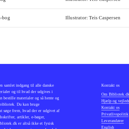
-bog
Illustrator: Teis Caspersen
en samlet indgang til alle danske
Kontakt os
erialer og til hvad der udgives i
Om Bibliotek.d
 bestille materialer og så hente og
Hjælp og vejled
 bibliotek. Du kan bruge
Kontakt os
 at søge frem, hvad der er udgivet af
Privatlivspolitik
sskrifter, artikler, e-bøger,
Leverandører
bliotek.dk er altså ikke et fysisk
English