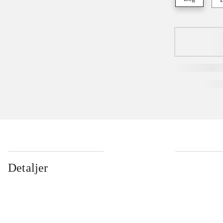
Detaljer
...
...
...
...