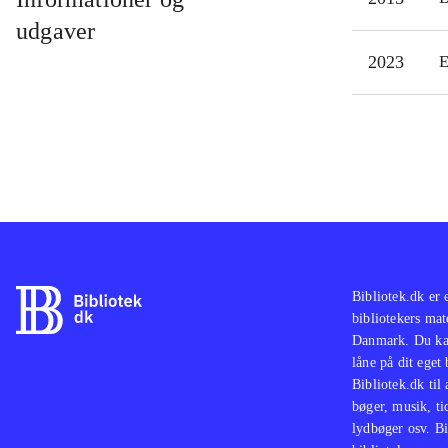
udgaver
2023
E
Bibliotek.dk er 
bibliotekers mat
Danmark. Du kan
låne på dit eget
Bibliotek.dk til
bøger, musik, tid
lydbøger osv. Bi