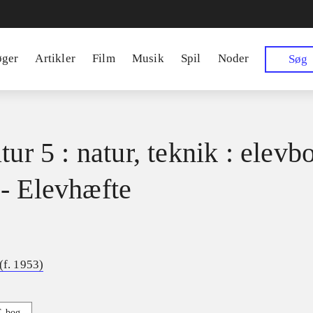
øger
Artikler
Film
Musik
Spil
Noder
Søg
tur 5 : natur, teknik : elevb
- Elevhæfte
(f. 1953)
E-bog