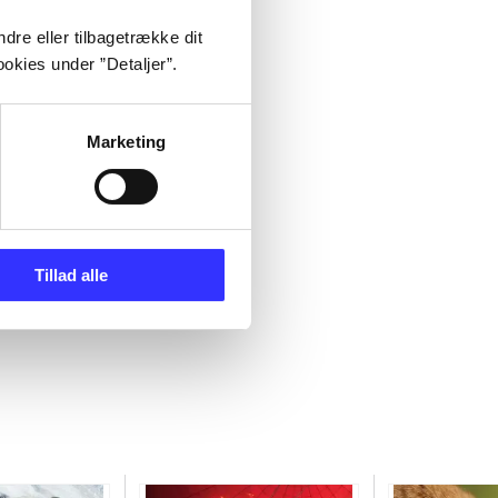
dre eller tilbagetrække dit
okies under ”Detaljer”.
Marketing
Tillad alle