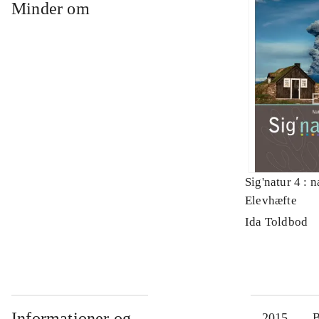
Minder om
Sig'natur 4 : n
Elevhæfte
Ida Toldbod
Informationer og
2015