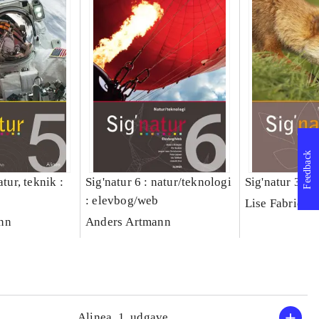
Feedback
atur, teknik :
Sig'natur 6 : natur/teknologi
Sig'natur 3 : 
: elevbog/web
Lise Fabriciu
nn
Anders Artmann
Alinea, 1. udgave