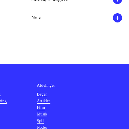
Nota
Afdelinger
k
Bøger
ning
Artikler
Film
Musik
Spil
Noder