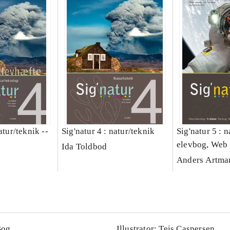
atur/teknik --
Sig'natur 4 : natur/teknik
Sig'natur 5 : n
elevbog, Web
Ida Toldbod
Anders Artma
Bog
Illustrator: Teis Caspersen