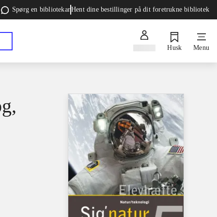
Spørg en bibliotekar
Hent dine bestillinger på dit foretrukne bibliotek
Log ind
Husk
Menu
og,