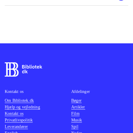
Kontakt os
Afdelinger
Om Bibliotek.dk
Bøger
Hjælp og vejledning
Artikler
Kontakt os
Film
Privatlivspolitik
Musik
Leverandører
Spil