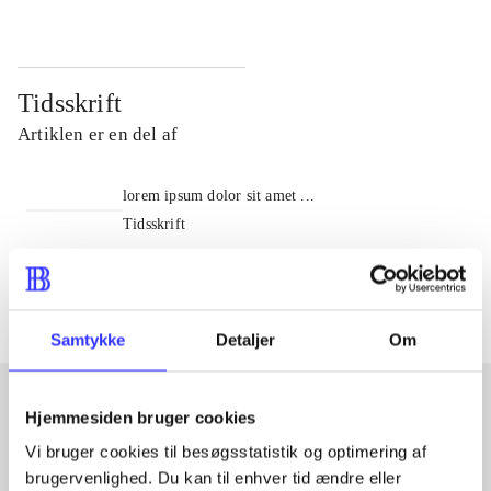
Tidsskrift
Artiklen er en del af
lorem ipsum dolor sit amet ...
Tidsskrift
Artiklerne i
handler ofte om
Samtykke
Detaljer
Om
Hjemmesiden bruger cookies
Artikler med samme emner
Vi bruger cookies til besøgsstatistik og optimering af
brugervenlighed. Du kan til enhver tid ændre eller
Fra