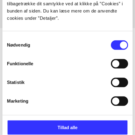
tilbagetrække dit samtykke ved at klikke på ”Cookies” i
bunden af siden. Du kan læse mere om de anvendte
cookies under ”Detaljer”.
Samtykkevalg
Nødvendig
Artikler
Funktionelle
Alle registrerede artikler fordelt på udgivelser
Statistik
...
Marketing
...
...
Tillad alle