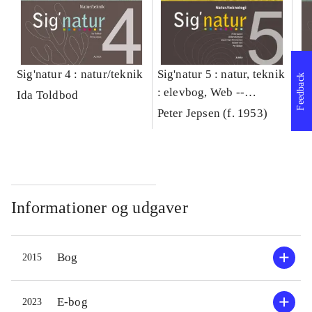
Sig'natur 4 : natur/teknik
Sig'natur 5 : natur, teknik
Si
Feedback
: elevbog, Web --
--
Ida Toldbod
Elevhæfte
Peter Jepsen (f. 1953)
Id
Informationer og udgaver
Bog
2015
E-bog
2023