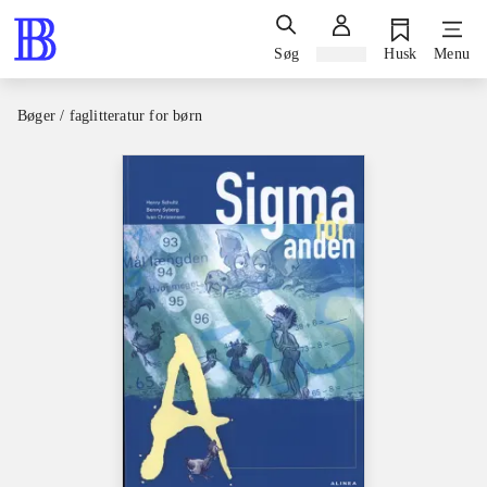
Søg
Log ind
Husk
Menu
Bøger / faglitteratur for børn