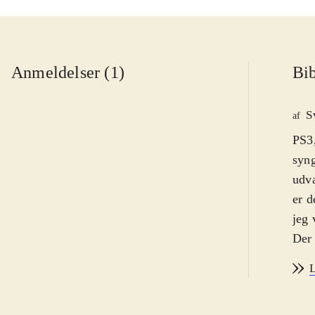
Anmeldelser (1)
Bib
S
af
PS3,
syng
udva
er d
jeg 
Der 
play
L
helt
syng