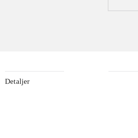
Detaljer
...
...
...
...