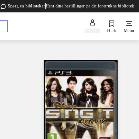
Spørg en bibliotekar
Hent dine bestillinger på dit foretrukne bibliotek
Log ind
Husk
Menu