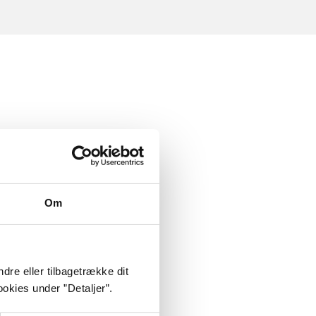
Om
dre eller tilbagetrække dit
okies under ”Detaljer”.