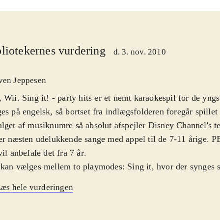
liotekernes vurdering
d. 3. nov. 2010
ven Jeppesen
 Wii. Sing it! - party hits er et nemt karaokespil for de yngst
es på engelsk, så bortset fra indlægsfolderen foregår spille
lget af musiknumre så absolut afspejler Disney Channel's t
er næsten udelukkende sange med appel til de 7-11 årige. P
vil anbefale det fra 7 år
.
kan vælges mellem to playmodes: Sing it, hvor der synges s
, hvor der kan synges solo eller sammen med andre. Faktis
æs hele vurderingen
 op til otte sammen eller mod hinanden. 30 numre er tilgæng
es efter teksten på skærmen, og kunsten består så i at holde