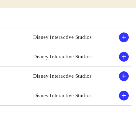
man har lyst til
ars mikrofon og
et godt de andre.
ngundervisning
Disney Interactive Studios
 "Singstar" eller
Disney Interactive Studios
gste. 30 numre kan
af Demi Lovato
.
Disney Interactive Studios
Disney Interactive Studios