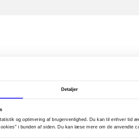
Detaljer
s
atistik og optimering af brugervenlighed. Du kan til enhver tid æn
ookies” i bunden af siden. Du kan læse mere om de anvendte co