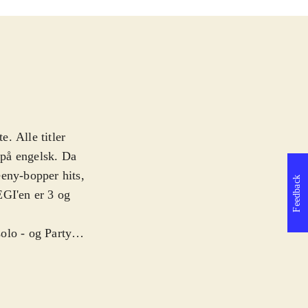
e. Alle titler
t på engelsk. Da
eeny-bopper hits,
Feedback
EGI'en er 3 og
olo - og Party
k kan man synge
elige, og der
 rytme og tone.