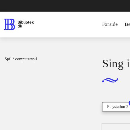
Forside
B
Spil / computerspil
Sing i
Playstation 3