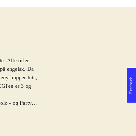
e. Alle titler
t på engelsk. Da
eeny-bopper hits,
Feedback
EGI'en er 3 og
olo - og Party
k kan man synge
elige, og der
 rytme og tone.