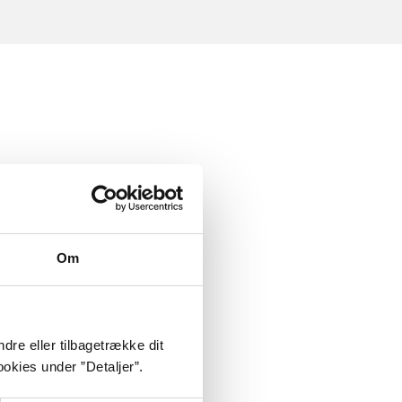
Om
dre eller tilbagetrække dit
okies under ”Detaljer”.