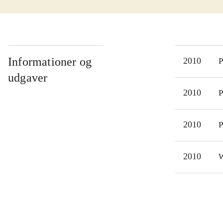
Præs
det.
Sing
Dett
Nysk
Informationer og
2010
P
for 
udgaver
"Ro
2010
P
Sing
syng
2010
P
2010
W