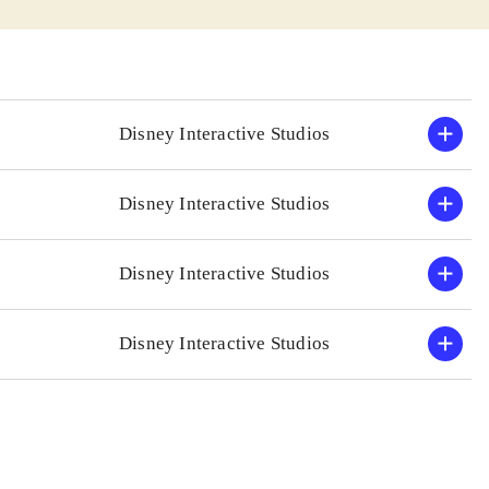
man har lyst til
ars mikrofon og
et godt de andre.
ngundervisning
Disney Interactive Studios
 "Singstar" eller
Disney Interactive Studios
gste. 30 numre kan
af Demi Lovato
.
Disney Interactive Studios
Disney Interactive Studios