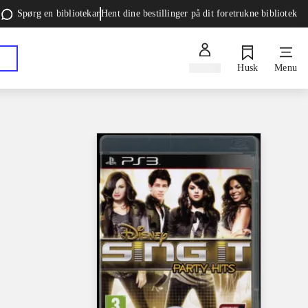
Spørg en bibliotekar
Hent dine bestillinger på dit foretrukne bibliotek
Log ind
Husk
Menu