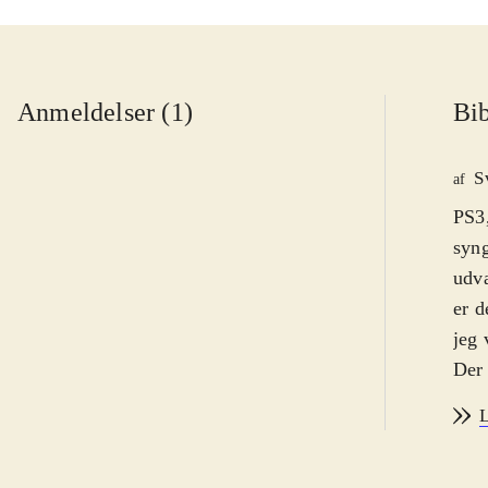
Anmeldelser (1)
Bib
S
af
PS3,
syng
udva
er d
jeg 
Der 
play
L
helt
syng