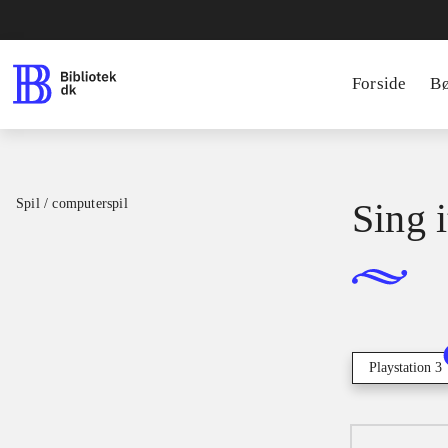
Forside
B
Spil / computerspil
Sing i
Playstation 3