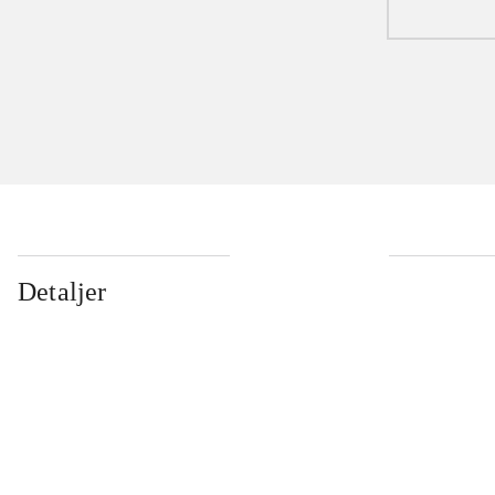
Detaljer
...
...
...
...