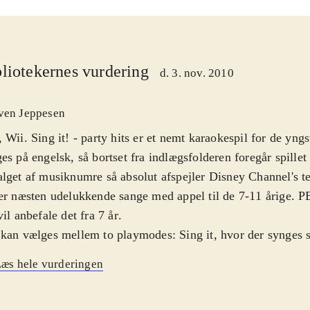
liotekernes vurdering
d. 3. nov. 2010
ven Jeppesen
 Wii. Sing it! - party hits er et nemt karaokespil for de yngst
es på engelsk, så bortset fra indlægsfolderen foregår spille
lget af musiknumre så absolut afspejler Disney Channel's t
er næsten udelukkende sange med appel til de 7-11 årige. P
vil anbefale det fra 7 år
.
kan vælges mellem to playmodes: Sing it, hvor der synges s
, hvor der kan synges solo eller sammen med andre. Faktis
æs hele vurderingen
 op til otte sammen eller mod hinanden. 30 numre er tilgæng
es efter teksten på skærmen, og kunsten består så i at holde