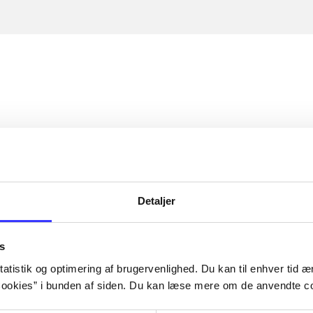
Detaljer
s
atistik og optimering af brugervenlighed. Du kan til enhver tid æn
ookies” i bunden af siden. Du kan læse mere om de anvendte co