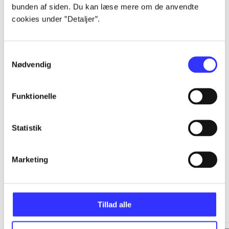
bunden af siden. Du kan læse mere om de anvendte
cookies under ”Detaljer”.
...
Samtykkevalg
...
Nødvendig
...
Funktionelle
...
Statistik
Marketing
Minder om
Tillad alle