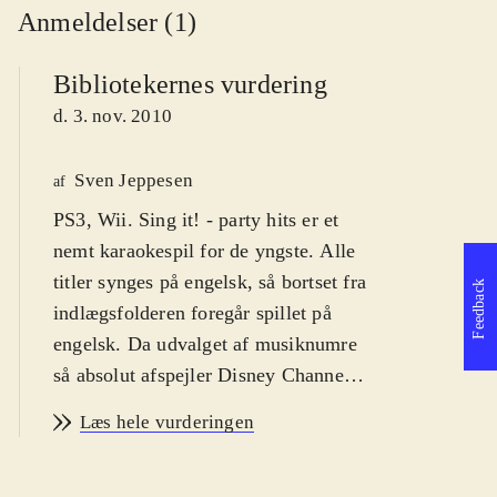
Anmeldelser (1)
Bibliotekernes vurdering
d. 3. nov. 2010
Sven Jeppesen
af
PS3, Wii. Sing it! - party hits er et
nemt karaokespil for de yngste. Alle
titler synges på engelsk, så bortset fra
Feedback
indlægsfolderen foregår spillet på
engelsk. Da udvalget af musiknumre
så absolut afspejler Disney Channel's
teeny-bopper hits, er der næsten
Læs hele vurderingen
udelukkende sange med appel til de
7-11 årige. PEGI'en er 3 og jeg vil