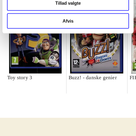
Tillad valgte
Afvis
Toy story 3
Buzz! - danske genier
FI