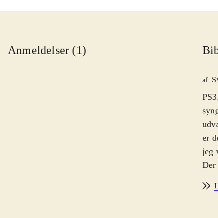
Anmeldelser (1)
Bib
S
af
PS3,
syng
udva
er d
jeg 
Der 
play
L
helt
syng