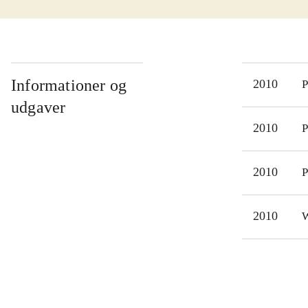
Præs
det.
Sing
Dett
Nysk
Informationer og
2010
P
for 
udgaver
"Ro
2010
P
Sing
syng
2010
P
2010
W