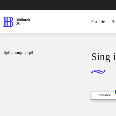
Forside
B
Spil / computerspil
Sing i
Playstation 3