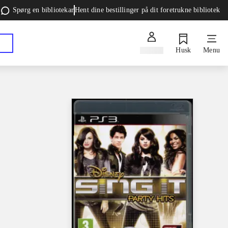
Spørg en bibliotekar
Hent dine bestillinger på dit foretrukne bibliotek
Log ind
Husk
Menu