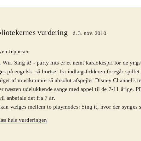
liotekernes vurdering
d. 3. nov. 2010
ven Jeppesen
 Wii. Sing it! - party hits er et nemt karaokespil for de yngst
es på engelsk, så bortset fra indlægsfolderen foregår spille
lget af musiknumre så absolut afspejler Disney Channel's t
er næsten udelukkende sange med appel til de 7-11 årige. P
vil anbefale det fra 7 år
.
kan vælges mellem to playmodes: Sing it, hvor der synges s
, hvor der kan synges solo eller sammen med andre. Faktis
æs hele vurderingen
 op til otte sammen eller mod hinanden. 30 numre er tilgæng
es efter teksten på skærmen, og kunsten består så i at holde