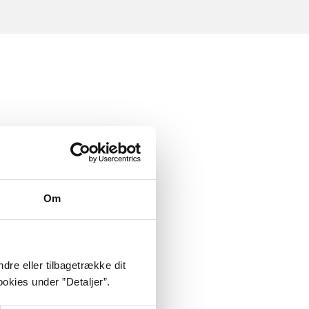
Om
dre eller tilbagetrække dit
okies under ”Detaljer”.