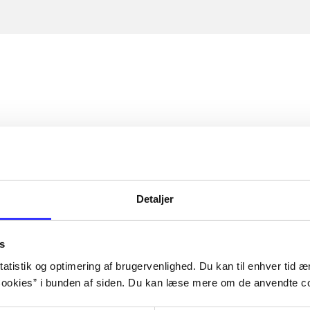
Detaljer
s
atistik og optimering af brugervenlighed. Du kan til enhver tid æn
ookies” i bunden af siden. Du kan læse mere om de anvendte co