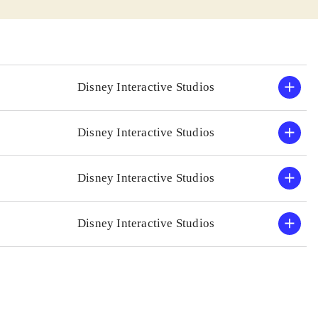
man har lyst til
ars mikrofon og
et godt de andre.
ngundervisning
Disney Interactive Studios
 "Singstar" eller
Disney Interactive Studios
gste. 30 numre kan
af Demi Lovato
.
Disney Interactive Studios
Disney Interactive Studios