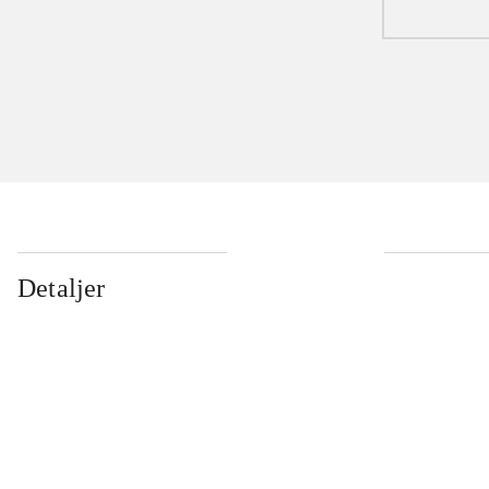
Detaljer
...
...
...
...