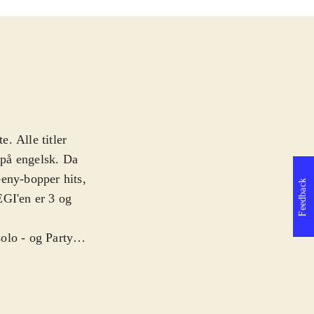
e. Alle titler
t på engelsk. Da
eeny-bopper hits,
Feedback
EGI'en er 3 og
olo - og Party
k kan man synge
elige, og der
 rytme og tone.