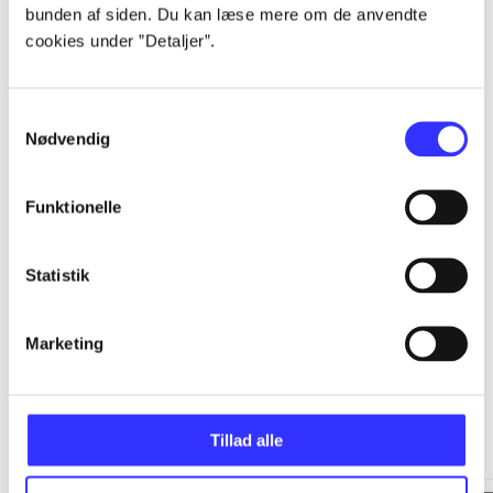
bunden af siden. Du kan læse mere om de anvendte
cookies under ”Detaljer”.
...
Samtykkevalg
...
Nødvendig
...
Funktionelle
...
Statistik
Marketing
Minder om
Tillad alle