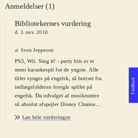
Anmeldelser (1)
Bibliotekernes vurdering
d. 3. nov. 2010
Sven Jeppesen
af
PS3, Wii. Sing it! - party hits er et
nemt karaokespil for de yngste. Alle
titler synges på engelsk, så bortset fra
Feedback
indlægsfolderen foregår spillet på
engelsk. Da udvalget af musiknumre
så absolut afspejler Disney Channel's
teeny-bopper hits, er der næsten
Læs hele vurderingen
udelukkende sange med appel til de
7-11 årige. PEGI'en er 3 og jeg vil