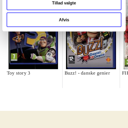
Tillad valgte
Afvis
Toy story 3
Buzz! - danske genier
FI