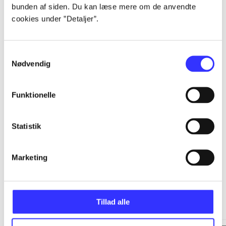
bunden af siden. Du kan læse mere om de anvendte
cookies under ”Detaljer”.
...
Samtykkevalg
...
Nødvendig
...
Funktionelle
...
Statistik
Marketing
Minder om
Tillad alle