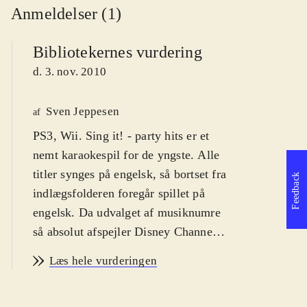
Anmeldelser (1)
Bibliotekernes vurdering
d. 3. nov. 2010
Sven Jeppesen
af
PS3, Wii. Sing it! - party hits er et
nemt karaokespil for de yngste. Alle
titler synges på engelsk, så bortset fra
Feedback
indlægsfolderen foregår spillet på
engelsk. Da udvalget af musiknumre
så absolut afspejler Disney Channel's
teeny-bopper hits, er der næsten
Læs hele vurderingen
udelukkende sange med appel til de
7-11 årige. PEGI'en er 3 og jeg vil