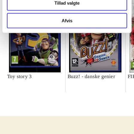
Tillad valgte
Afvis
Toy story 3
Buzz! - danske genier
FI