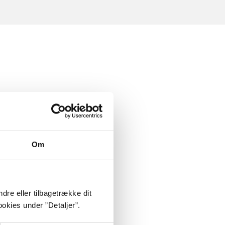
Om
dre eller tilbagetrække dit
okies under ”Detaljer”.