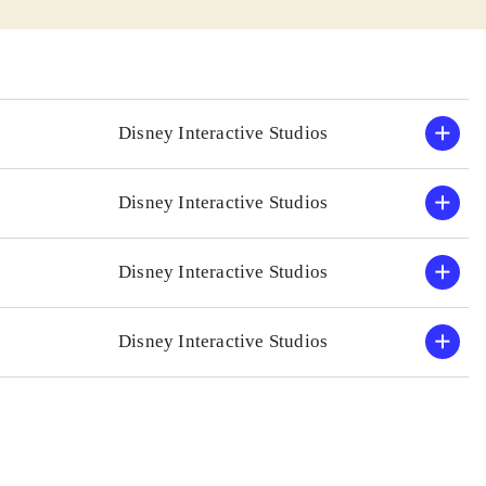
man har lyst til
ars mikrofon og
et godt de andre.
ngundervisning
Disney Interactive Studios
 "Singstar" eller
Disney Interactive Studios
gste. 30 numre kan
af Demi Lovato
.
Disney Interactive Studios
Disney Interactive Studios