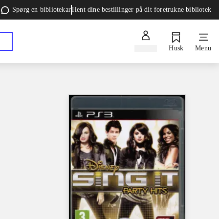
Spørg en bibliotekar
Hent dine bestillinger på dit foretrukne bibliotek
Log ind
Husk
Menu