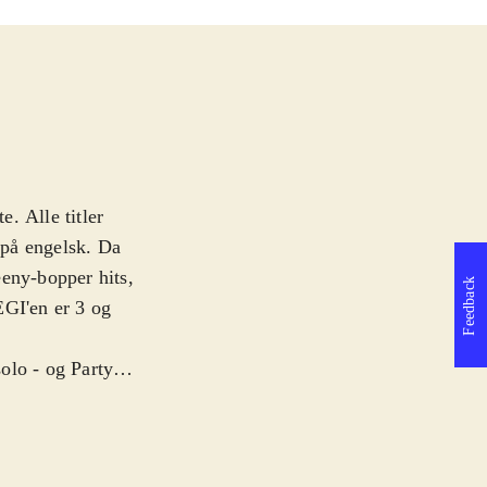
e. Alle titler
t på engelsk. Da
eeny-bopper hits,
Feedback
EGI'en er 3 og
olo - og Party
k kan man synge
elige, og der
 rytme og tone.