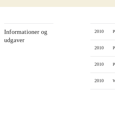
Præs
det.
Sing
Dett
Nysk
Informationer og
2010
P
for 
udgaver
"Ro
2010
P
Sing
syng
2010
P
2010
W