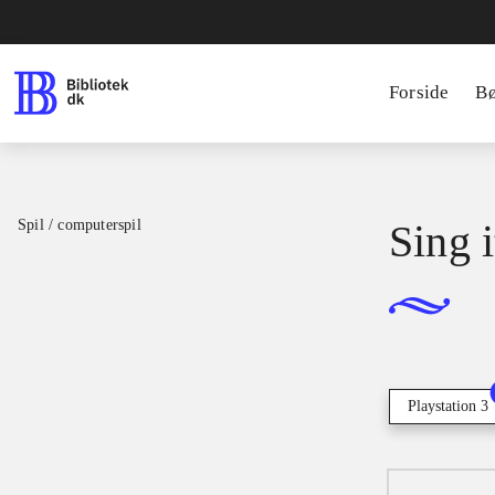
Forside
B
Spil / computerspil
Sing i
Playstation 3