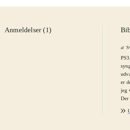
Anmeldelser (1)
Bib
S
af
PS3,
syng
udva
er d
jeg 
Der 
play
L
helt
syng