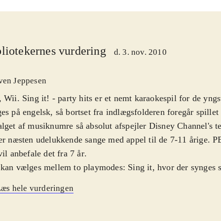
liotekernes vurdering
d. 3. nov. 2010
ven Jeppesen
 Wii. Sing it! - party hits er et nemt karaokespil for de yngst
es på engelsk, så bortset fra indlægsfolderen foregår spille
lget af musiknumre så absolut afspejler Disney Channel's t
er næsten udelukkende sange med appel til de 7-11 årige. P
vil anbefale det fra 7 år
.
kan vælges mellem to playmodes: Sing it, hvor der synges s
, hvor der kan synges solo eller sammen med andre. Faktis
æs hele vurderingen
 op til otte sammen eller mod hinanden. 30 numre er tilgæng
es efter teksten på skærmen, og kunsten består så i at holde