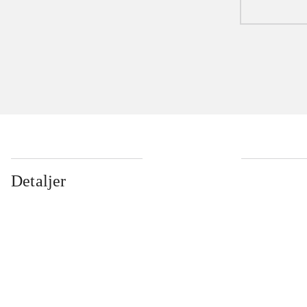
Detaljer
...
...
...
...