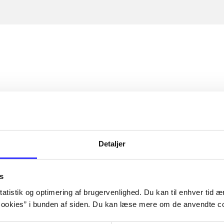
Detaljer
s
atistik og optimering af brugervenlighed. Du kan til enhver tid æn
ookies” i bunden af siden. Du kan læse mere om de anvendte co