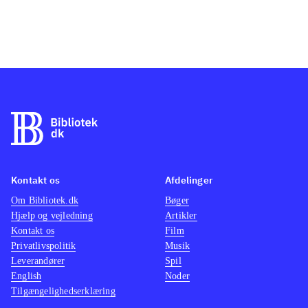
Logitech mikrofon)
.
Dette spil er det sjette i rækken af
"Sing it" - og det ligner meget godt
de andre. Nyskabelsen er en
vokaltræner (Demi Lovato), som
tilbyder sangundervisning for alle
interesserede. Man kan desuden
sammenligne det med fx "Singstar"
eller "Rockband"
.
Sing it! - party hits er et let
Kontakt os
Afdelinger
tilgængeligt karaokespil for de
Om Bibliotek.dk
Bøger
yngste. 30 numre kan synges og
Hjælp og vejledning
Artikler
Kontakt os
afspilles, og der tilbydes desuden
Film
Privatlivspolitik
Musik
sangundervisning af Demi Lovato
.
Leverandører
Spil
English
Noder
Tilgængelighedserklæring