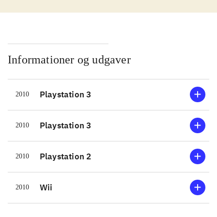
anbefale det fra 7 år
.
Der kan vælges mellem to
playmodes: Sing it, hvor der synges
solo - og Party play, hvor der kan
synges solo eller sammen med andre.
Informationer og udgaver
Faktisk kan man synge helt op til otte
sammen eller mod hinanden. 30
Playstation 3
2010
numre er tilgængelige, og der synges
efter teksten på skærmen, og kunsten
består så i at holde rytme og tone.
Playstation 3
2010
Præstationen kan afspilles med
forskellige stemmeeffekter, hvis man
Playstation 2
2010
har lyst til det. Bemærk, at spillet
kræver en mikrofon (PS3 kræver
Wii
2010
Singstars mikrofon og Singstars
USB-konverter, wii kræver en