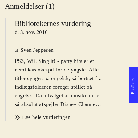
Anmeldelser (1)
Bibliotekernes vurdering
d. 3. nov. 2010
Sven Jeppesen
af
PS3, Wii. Sing it! - party hits er et
nemt karaokespil for de yngste. Alle
titler synges på engelsk, så bortset fra
Feedback
indlægsfolderen foregår spillet på
engelsk. Da udvalget af musiknumre
så absolut afspejler Disney Channel's
teeny-bopper hits, er der næsten
Læs hele vurderingen
udelukkende sange med appel til de
7-11 årige. PEGI'en er 3 og jeg vil