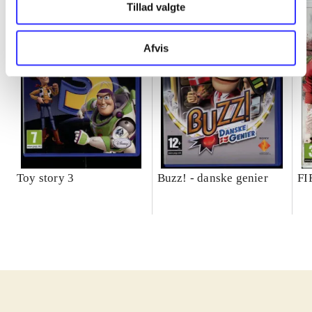
Tillad valgte
Afvis
Toy story 3
Buzz! - danske genier
FI