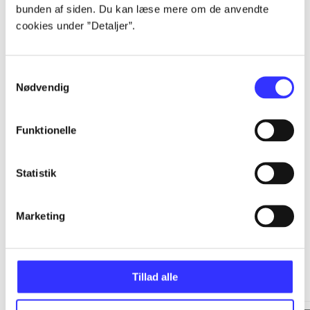
bunden af siden. Du kan læse mere om de anvendte
cookies under ”Detaljer”.
...
Samtykkevalg
...
Nødvendig
...
Funktionelle
...
Statistik
Marketing
Minder om
Tillad alle