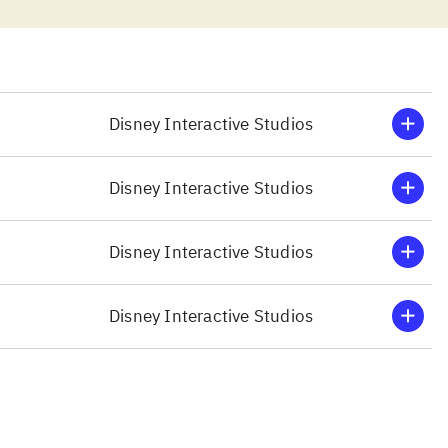
 på skærmen,
tionen kan
yst til det.
ngstars
ogitech
Disney Interactive Studios
gner meget
Disney Interactive Studios
ovato), som
n kan desuden
Disney Interactive Studios
or de yngste.
uden
Disney Interactive Studios