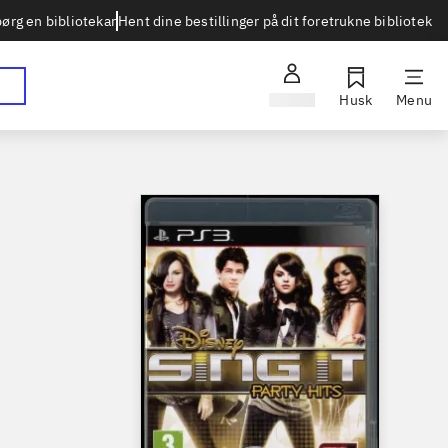
Hent dine bestillinger på dit foretrukne bibliotek
ørg en bibliotekar
Log ind
Husk
Menu