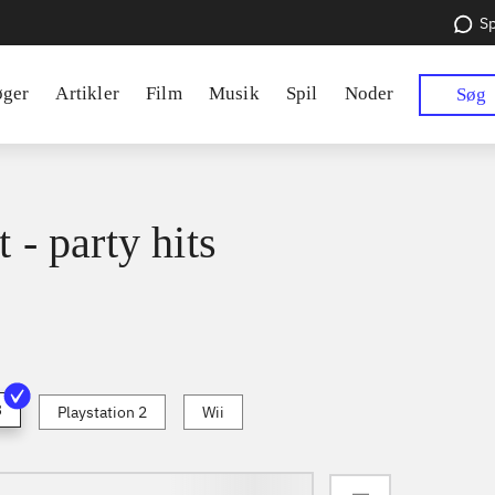
Sp
øger
Artikler
Film
Musik
Spil
Noder
Søg
t - party hits
3
Playstation 2
Wii