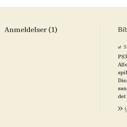
Anmeldelser (1)
Bib
S
af
PS3
All
spi
Dis
san
det 
Der
og 
Fak