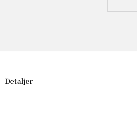
Detaljer
...
...
...
...