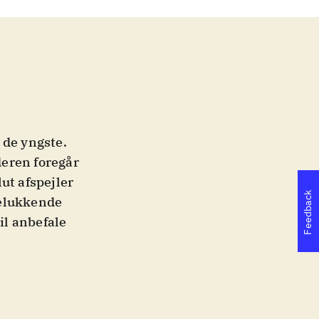
r de yngste.
deren foregår
ut afspejler
Feedback
delukkende
il anbefale
synges solo -
med andre.
mod hinanden.