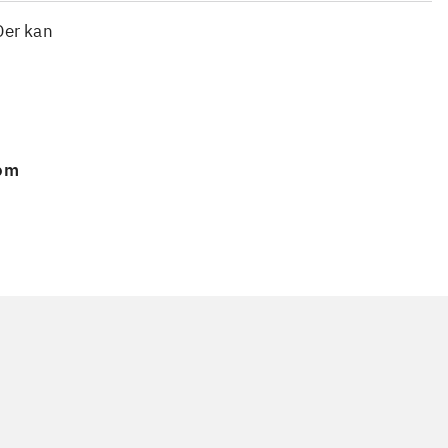
Der kan
 om