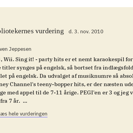
liotekernes vurdering
d. 3. nov. 2010
ven Jeppesen
, Wii. Sing it! - party hits er et nemt karaokespil fo
e titler synges på engelsk, så bortset fra indlægsfol
llet på engelsk. Da udvalget af musiknumre så absol
ney Channel's teeny-bopper hits, er der næsten u
ge med appel til de 7-11 årige. PEGI'en er 3 og jeg v
fra 7 år
.
 kan vælges mellem to playmodes: Sing it, hvor der 
Læs hele vurderingen
Party play, hvor der kan synges solo eller sammen 
tisk kan man synge helt op til otte sammen eller 