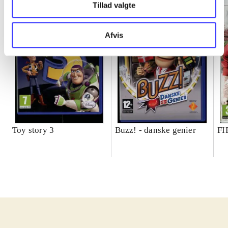
Tillad valgte
Afvis
Toy story 3
Buzz! - danske genier
FI