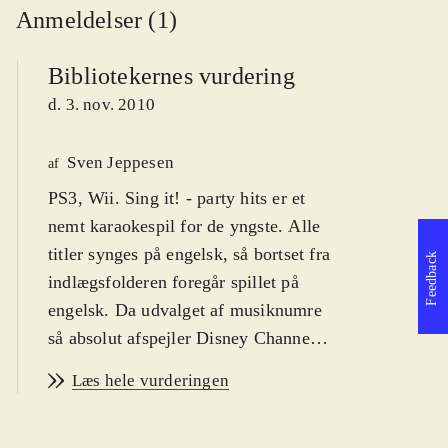
Anmeldelser (1)
Bibliotekernes vurdering
d. 3. nov. 2010
Sven Jeppesen
af
PS3, Wii. Sing it! - party hits er et
nemt karaokespil for de yngste. Alle
titler synges på engelsk, så bortset fra
Feedback
indlægsfolderen foregår spillet på
engelsk. Da udvalget af musiknumre
så absolut afspejler Disney Channel's
teeny-bopper hits, er der næsten
Læs hele vurderingen
udelukkende sange med appel til de
7-11 årige. PEGI'en er 3 og jeg vil