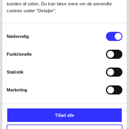
bunden af siden. Du kan læse mere om de anvendte
cookies under ”Detaljer”.
...
Samtykkevalg
...
Nødvendig
...
Funktionelle
...
Statistik
Marketing
Minder om
Tillad alle