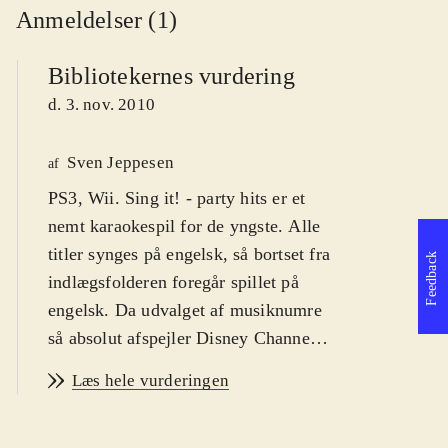
Anmeldelser (1)
Bibliotekernes vurdering
d. 3. nov. 2010
Sven Jeppesen
af
PS3, Wii. Sing it! - party hits er et
nemt karaokespil for de yngste. Alle
titler synges på engelsk, så bortset fra
Feedback
indlægsfolderen foregår spillet på
engelsk. Da udvalget af musiknumre
så absolut afspejler Disney Channel's
teeny-bopper hits, er der næsten
Læs hele vurderingen
udelukkende sange med appel til de
7-11 årige. PEGI'en er 3 og jeg vil