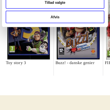
Tillad valgte
Afvis
Toy story 3
Buzz! - danske genier
FI