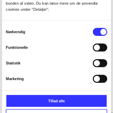
bunden af siden. Du kan læse mere om de anvendte
cookies under ”Detaljer”.
...
Samtykkevalg
...
Nødvendig
...
Funktionelle
...
Statistik
Marketing
Minder om
Tillad alle