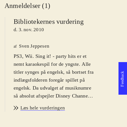
Anmeldelser (1)
Bibliotekernes vurdering
d. 3. nov. 2010
Sven Jeppesen
af
PS3, Wii. Sing it! - party hits er et
nemt karaokespil for de yngste. Alle
titler synges på engelsk, så bortset fra
Feedback
indlægsfolderen foregår spillet på
engelsk. Da udvalget af musiknumre
så absolut afspejler Disney Channel's
teeny-bopper hits, er der næsten
Læs hele vurderingen
udelukkende sange med appel til de
7-11 årige. PEGI'en er 3 og jeg vil