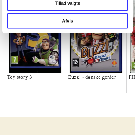
Tillad valgte
Afvis
Toy story 3
Buzz! - danske genier
FI