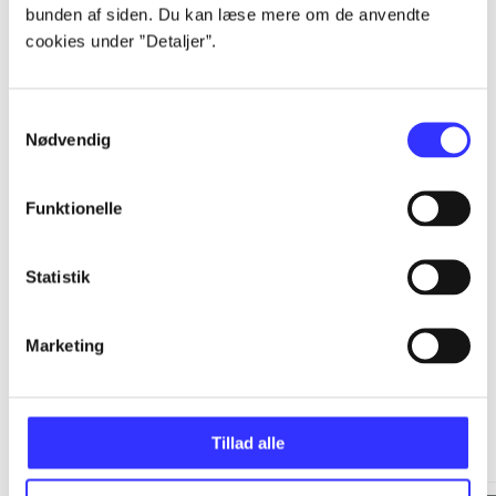
bunden af siden. Du kan læse mere om de anvendte
cookies under ”Detaljer”.
...
Samtykkevalg
...
Nødvendig
...
Funktionelle
...
Statistik
Marketing
Minder om
Tillad alle