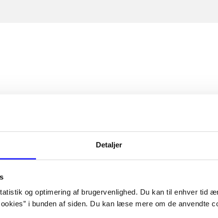
Detaljer
s
atistik og optimering af brugervenlighed. Du kan til enhver tid æn
ookies” i bunden af siden. Du kan læse mere om de anvendte co