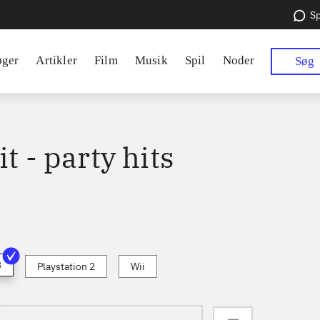
Sp
øger
Artikler
Film
Musik
Spil
Noder
Søg
it - party hits
3
Playstation 2
Wii