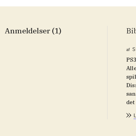
Anmeldelser (1)
Bi
S
af
PS3
All
spi
Dis
san
det 
Der
og 
Fak