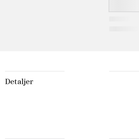
Detaljer
...
...
...
...