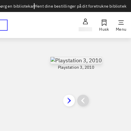
Hent dine bestillinger på dit foretrukne bibliotek
ørg en bibliotekar
Log ind
Husk
Menu
Playstation 3, 2010