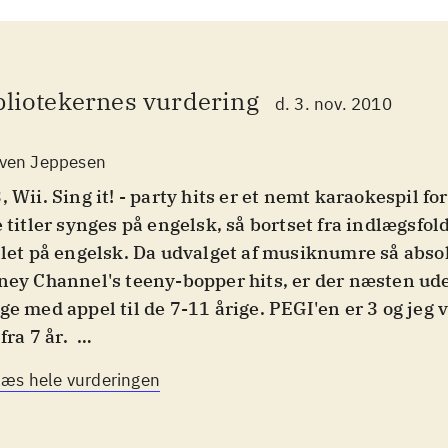
bliotekernes vurdering
d. 3. nov. 2010
ven Jeppesen
, Wii. Sing it! - party hits er et nemt karaokespil fo
e titler synges på engelsk, så bortset fra indlægsfol
llet på engelsk. Da udvalget af musiknumre så absol
ney Channel's teeny-bopper hits, er der næsten u
ge med appel til de 7-11 årige. PEGI'en er 3 og jeg v
fra 7 år
.
 kan vælges mellem to playmodes: Sing it, hvor der 
Læs hele vurderingen
Party play, hvor der kan synges solo eller sammen 
tisk kan man synge helt op til otte sammen eller 