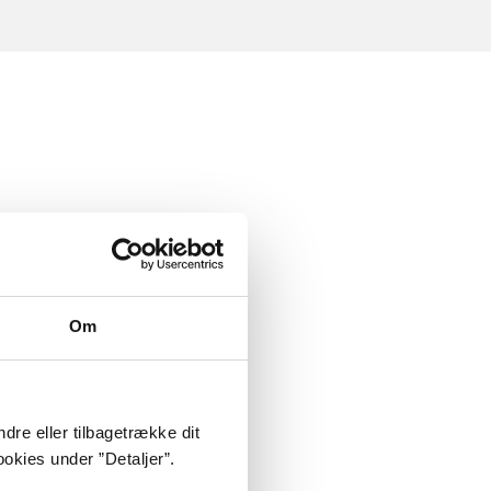
Om
dre eller tilbagetrække dit
okies under ”Detaljer”.