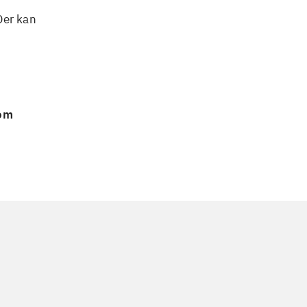
Der kan
 om