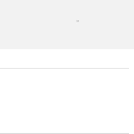
...
...