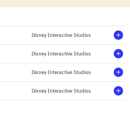
 på skærmen,
tionen kan
yst til det.
ngstars
ogitech
Disney Interactive Studios
gner meget
Disney Interactive Studios
ovato), som
n kan desuden
Disney Interactive Studios
or de yngste.
uden
Disney Interactive Studios