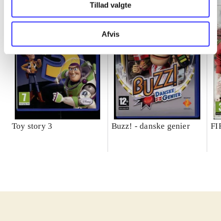
Tillad valgte
Afvis
Toy story 3
Buzz! - danske genier
FI