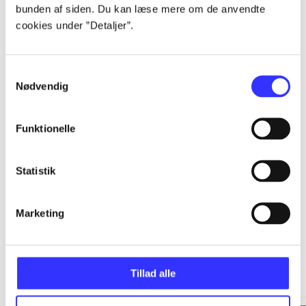
bunden af siden. Du kan læse mere om de anvendte
cookies under ”Detaljer”.
...
Samtykkevalg
...
Nødvendig
...
Funktionelle
...
Statistik
Marketing
Minder om
Tillad alle