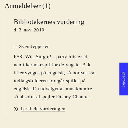
Anmeldelser (1)
Bibliotekernes vurdering
d. 3. nov. 2010
Sven Jeppesen
af
PS3, Wii. Sing it! - party hits er et
nemt karaokespil for de yngste. Alle
titler synges på engelsk, så bortset fra
Feedback
indlægsfolderen foregår spillet på
engelsk. Da udvalget af musiknumre
så absolut afspejler Disney Channel's
teeny-bopper hits, er der næsten
Læs hele vurderingen
udelukkende sange med appel til de
7-11 årige. PEGI'en er 3 og jeg vil