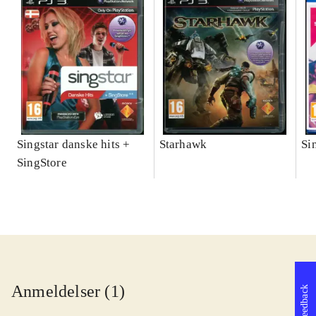
Singstar danske hits +
Starhawk
Si
SingStore
Anmeldelser (1)
Feedback