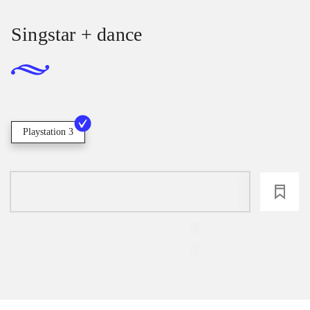
Singstar + dance
Playstation 3
loading