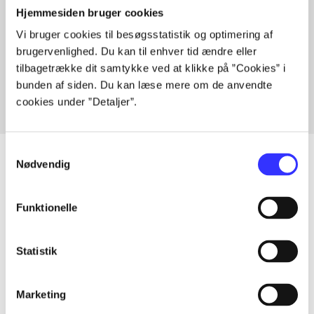
Hjemmesiden bruger cookies
Vi bruger cookies til besøgsstatistik og optimering af
Artikler med samme emner
brugervenlighed. Du kan til enhver tid ændre eller
Fra
tilbagetrække dit samtykke ved at klikke på ”Cookies” i
bunden af siden. Du kan læse mere om de anvendte
cookies under ”Detaljer”.
Samtykkevalg
Nødvendig
Artikler
Funktionelle
Alle registrerede artikler fordelt på udgivelser
Statistik
...
Marketing
...