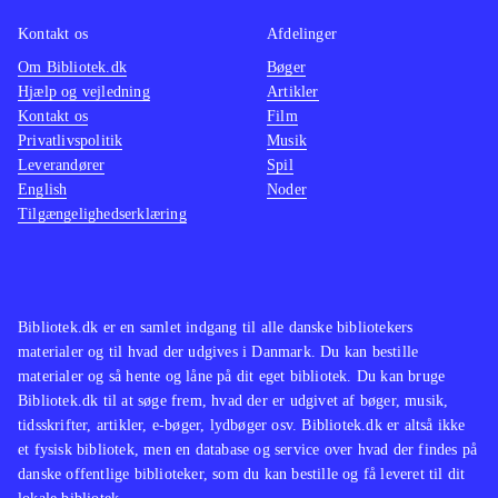
hvem der er bedst. Sang og dans kan
optages og uploades til My SingStar
Kontakt os
Afdelinger
Online
.
Om Bibliotek.dk
Bøger
Hjælp og vejledning
Artikler
I forhold til dansedelen i Singstar +
Kontakt os
Film
dance findes noget lignende i Just
Privatlivspolitik
Musik
dance (wii) og i "Dance central"
Leverandører
Spil
(xbox 360), men endnu er der ingen
English
Noder
Tilgængelighedserklæring
andre, der indeholder både sang og
dans
.
Singstar + dance er et kombineret
karaoke og dansespil, som indeholder
Bibliotek.dk er en samlet indgang til alle danske bibliotekers
30 populære musikvideoer. Man skal
materialer og til hvad der udgives i Danmark. Du kan bestille
dog være opmærksom på, at spillet
materialer og så hente og låne på dit eget bibliotek. Du kan bruge
Bibliotek.dk til at søge frem, hvad der er udgivet af bøger, musik,
kræver Singstar-mikrofoner,
tidsskrifter, artikler, e-bøger, lydbøger osv. Bibliotek.dk er altså ikke
Playstation Move-controllere og
et fysisk bibliotek, men en database og service over hvad der findes på
Playstation Eye-kamera for at kunne
danske offentlige biblioteker, som du kan bestille og få leveret til dit