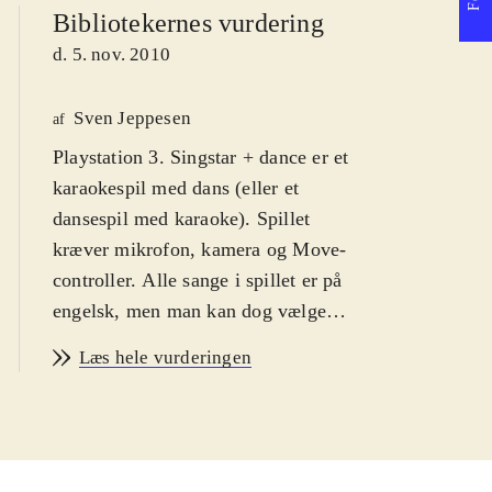
Bibliotekernes vurdering
d. 5. nov. 2010
Sven Jeppesen
af
Playstation 3. Singstar + dance er et
karaokespil med dans (eller et
dansespil med karaoke). Spillet
kræver mikrofon, kamera og Move-
controller. Alle sange i spillet er på
engelsk, men man kan dog vælge
dansk som skærmbilledsprog. PEGI
Læs hele vurderingen
er 12 pga. grimt sprog i
sangteksterne, Jeg anbefaler det fra
12 år, fordi spillerne skal mestre et
rimeligt engelsk for at kunne score i