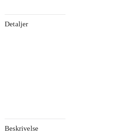
Detaljer
...
...
...
...
...
...
...
...
...
...
...
...
Beskrivelse