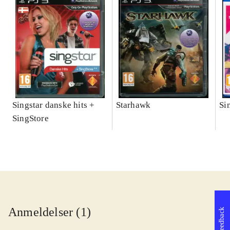
Singstar danske hits +
Starhawk
Si
SingStore
Anmeldelser (1)
Feedback