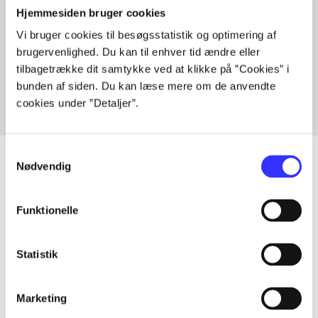
Hjemmesiden bruger cookies
Vi bruger cookies til besøgsstatistik og optimering af
Artikler med samme emner
brugervenlighed. Du kan til enhver tid ændre eller
Fra
tilbagetrække dit samtykke ved at klikke på ”Cookies” i
bunden af siden. Du kan læse mere om de anvendte
cookies under ”Detaljer”.
Samtykkevalg
Nødvendig
Artikler
Funktionelle
Alle registrerede artikler fordelt på udgivelser
Statistik
...
Marketing
...