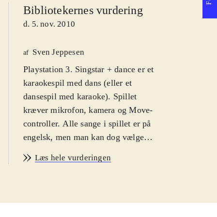
Bibliotekernes vurdering
d. 5. nov. 2010
Sven Jeppesen
af
Playstation 3. Singstar + dance er et
karaokespil med dans (eller et
dansespil med karaoke). Spillet
kræver mikrofon, kamera og Move-
controller. Alle sange i spillet er på
engelsk, men man kan dog vælge
dansk som skærmbilledsprog. PEGI
Læs hele vurderingen
er 12 pga. grimt sprog i
sangteksterne, Jeg anbefaler det fra
12 år, fordi spillerne skal mestre et
rimeligt engelsk for at kunne score i