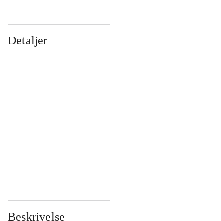
Detaljer
...
...
...
...
...
...
...
...
...
...
...
...
Beskrivelse