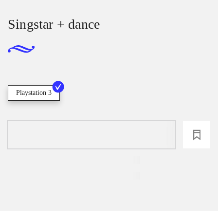
Singstar + dance
Playstation 3
loading