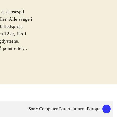
 et dansespil
er. Alle sange i
billedsprog.
a 12 år, fordi
ngdysterne
.
 point efter,
. I dansedelen
er sig tæt op af
, hvor godt
et Playstation
 kan samtidigt
g dans kan
 i Just dance
Sony Computer Entertainment Europe
ndre, der