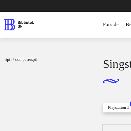
Forside
B
Spil / computerspil
Sings
Playstation 3