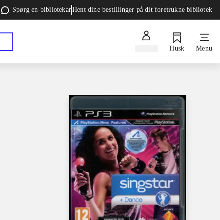
Spørg en bibliotekar
Hent dine bestillinger på dit foretrukne bibliotek
Log ind
Husk
Menu