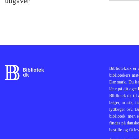
udgaver
inde
Sing
popu
Sing
for 
bill
Bibliotek.dk er 
bibliotekers mat
Danmark. Du kan
låne på dit eget
Bibliotek.dk til
bøger, musik, tid
lydbøger osv. Bi
bibliotek, men e
findes på danske
bestille og få lev