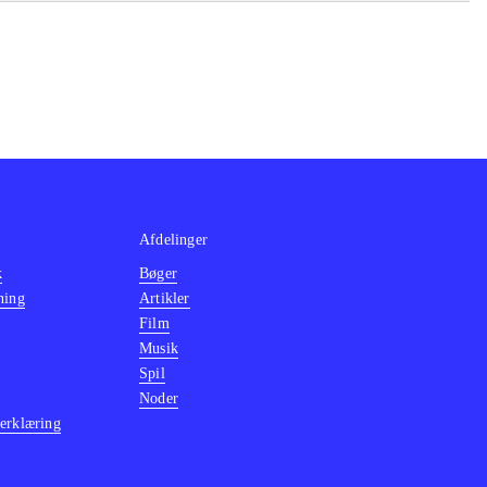
deholder 30
illet kræver
ion Eye-kamera
ages i lyd og
Afdelinger
k
Bøger
ning
Artikler
Film
Musik
Spil
Noder
erklæring