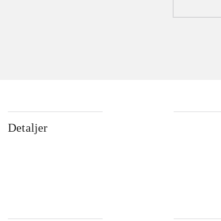
Detaljer
...
...
...
...