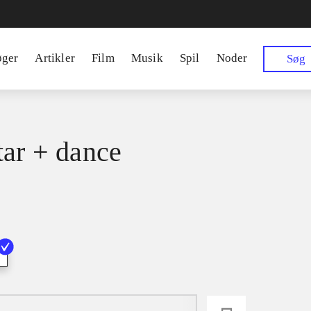
øger
Artikler
Film
Musik
Spil
Noder
Søg
tar + dance