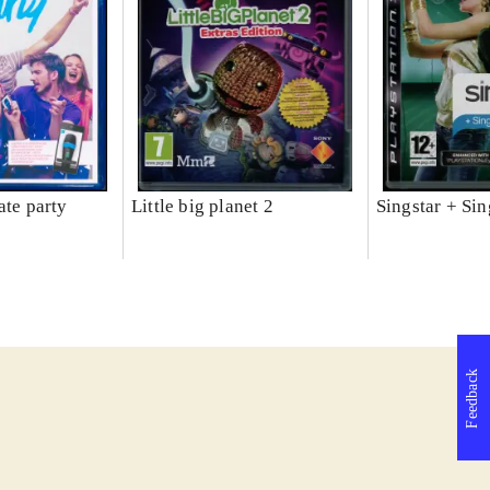
ate party
Little big planet 2
Singstar + Sin
Feedback