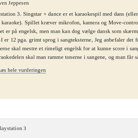
ven Jeppesen
station 3. Singstar + dance er et karaokespil med dans (eller
karaoke). Spillet kræver mikrofon, kamera og Move-controll
let er på engelsk, men man kan dog vælge dansk som skærm
 er 12 pga. grimt sprog i sangteksterne, Jeg anbefaler det fr
lerne skal mestre et rimeligt engelsk for at kunne score i sa
raokedelen skal man ramme tonerne i sangene, og man får så
 god man er til det. Sangerne skal have Singstar-mikrofoner
æs hele vurderingen
 man efterligne de bevægelser, der ses på skærmen - de lægg
dtrinene fra spillets musikvideoer, og man får så point efter
gelserne rammes. Danserne skal have Move-controllere, og 
kamera skal stå oven på skærmen. To sangere og to dansere
le mod hinanden i en dyst og se, hvem der er bedst. Sang o
ges og uploades til My SingStar Online
.
rhold til dansedelen i Singstar + dance findes noget lignende
laystation 3
) og i "Dance central" (xbox 360), men endnu er der ingen a