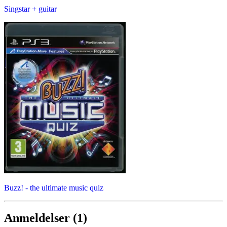
Singstar + guitar
Buzz! - the ultimate music quiz
Anmeldelser (1)