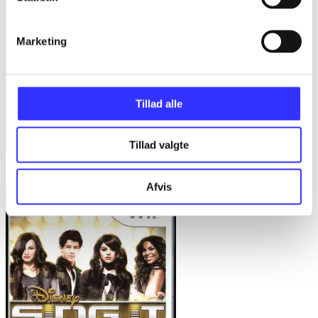
Marketing
Tillad alle
Tillad valgte
Singstar + SingStore vol. 3
Afvis