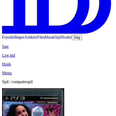
Forside
Bøger
Artikler
Film
Musik
Spil
Noder
Søg
Søg
Log ind
Husk
Menu
Spil / computerspil