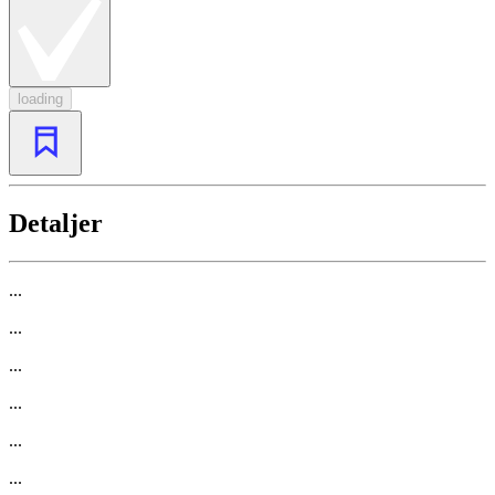
loading
Detaljer
...
...
...
...
...
...