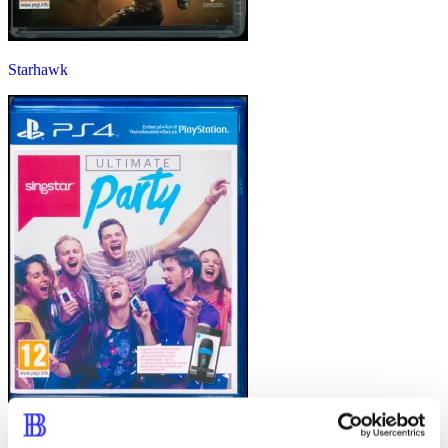
Starhawk
Singstar ultimate party