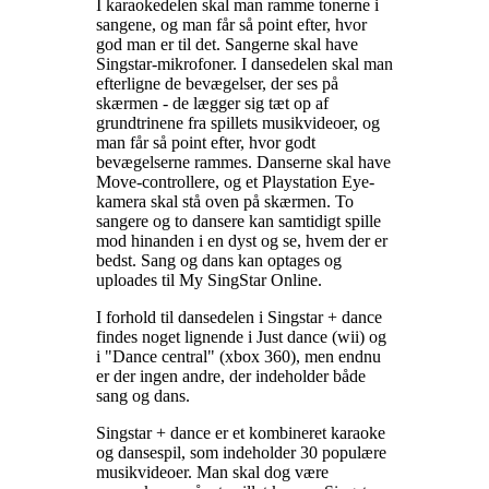
I karaokedelen skal man ramme tonerne i
sangene, og man får så point efter, hvor
god man er til det. Sangerne skal have
Singstar-mikrofoner. I dansedelen skal man
efterligne de bevægelser, der ses på
skærmen - de lægger sig tæt op af
grundtrinene fra spillets musikvideoer, og
man får så point efter, hvor godt
bevægelserne rammes. Danserne skal have
Move-controllere, og et Playstation Eye-
kamera skal stå oven på skærmen. To
sangere og to dansere kan samtidigt spille
mod hinanden i en dyst og se, hvem der er
bedst. Sang og dans kan optages og
uploades til My SingStar Online
.
I forhold til dansedelen i Singstar + dance
findes noget lignende i Just dance (wii) og
i "Dance central" (xbox 360), men endnu
er der ingen andre, der indeholder både
sang og dans
.
Singstar + dance er et kombineret karaoke
og dansespil, som indeholder 30 populære
musikvideoer. Man skal dog være