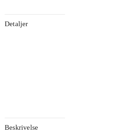
Detaljer
...
...
...
...
...
...
...
...
...
...
...
...
Beskrivelse