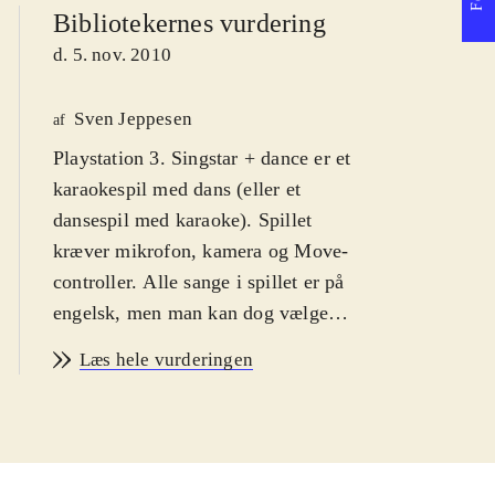
Bibliotekernes vurdering
d. 5. nov. 2010
Sven Jeppesen
af
Playstation 3. Singstar + dance er et
karaokespil med dans (eller et
dansespil med karaoke). Spillet
kræver mikrofon, kamera og Move-
controller. Alle sange i spillet er på
engelsk, men man kan dog vælge
dansk som skærmbilledsprog. PEGI
Læs hele vurderingen
er 12 pga. grimt sprog i
sangteksterne, Jeg anbefaler det fra
12 år, fordi spillerne skal mestre et
rimeligt engelsk for at kunne score i