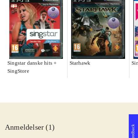
Singstar danske hits +
Starhawk
Si
SingStore
Anmeldelser (1)
Feedback