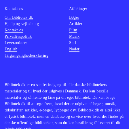
hvem der er bedst. Sang og dans kan
optages og uploades til My SingStar
Kontakt os
Afdelinger
Online
.
Om Bibliotek.dk
Bøger
Hjælp og vejledning
Artikler
I forhold til dansedelen i Singstar +
Kontakt os
Film
dance findes noget lignende i Just
Privatlivspolitik
Musik
dance (wii) og i "Dance central"
Leverandører
Spil
(xbox 360), men endnu er der ingen
English
Noder
Tilgængelighedserklæring
andre, der indeholder både sang og
dans
.
Singstar + dance er et kombineret
karaoke og dansespil, som indeholder
Bibliotek.dk er en samlet indgang til alle danske bibliotekers
30 populære musikvideoer. Man skal
materialer og til hvad der udgives i Danmark. Du kan bestille
dog være opmærksom på, at spillet
materialer og så hente og låne på dit eget bibliotek. Du kan bruge
Bibliotek.dk til at søge frem, hvad der er udgivet af bøger, musik,
kræver Singstar-mikrofoner,
tidsskrifter, artikler, e-bøger, lydbøger osv. Bibliotek.dk er altså ikke
Playstation Move-controllere og
et fysisk bibliotek, men en database og service over hvad der findes på
Playstation Eye-kamera for at kunne
danske offentlige biblioteker, som du kan bestille og få leveret til dit