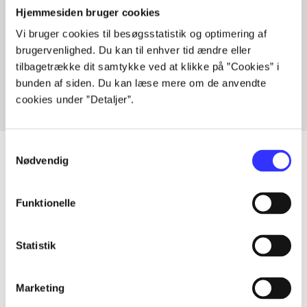
Hjemmesiden bruger cookies
Vi bruger cookies til besøgsstatistik og optimering af
Artikler med samme emner
brugervenlighed. Du kan til enhver tid ændre eller
Fra
tilbagetrække dit samtykke ved at klikke på ”Cookies” i
bunden af siden. Du kan læse mere om de anvendte
cookies under ”Detaljer”.
Samtykkevalg
Nødvendig
Artikler
Funktionelle
Alle registrerede artikler fordelt på udgivelser
Statistik
...
Marketing
...