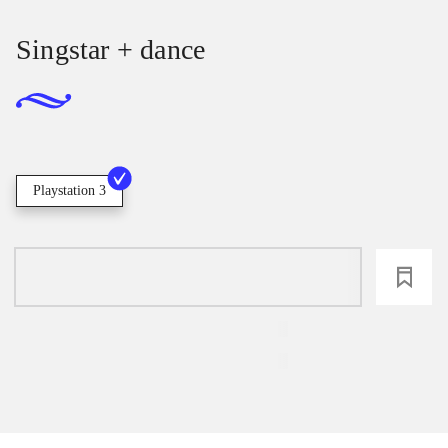
Singstar + dance
Playstation 3
loading